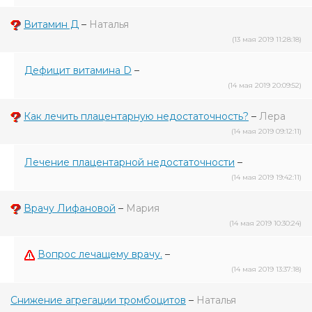
Витамин Д
–
Наталья
(13 мая 2019 11:28:18)
Дефицит витамина D
–
(14 мая 2019 20:09:52)
Как лечить плацентарную недостаточность?
–
Лера
(14 мая 2019 09:12:11)
Лечение плацентарной недостаточности
–
(14 мая 2019 19:42:11)
Врачу Лифановой
–
Мария
(14 мая 2019 10:30:24)
Вопрос лечащему врачу.
–
(14 мая 2019 13:37:18)
Снижение агрегации тромбоцитов
–
Наталья