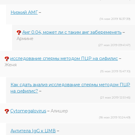
Низкий АМГ
–
(14 мая 2019 16:37:39)
Амг 0.04, может ли с таким амг забеременеть
–
Армине
(27 мая 2019 09:41:47)
исследование спермы методом ПЦР на сифилис
–
Женя
(15 мая 2019 15:47:10)
Как сдать анализ исследование спермы методом ПЦР
на сифилис?
–
(21 мая 2019 12:51:45)
Cytomegalovirus
–
Алишер
(18 мая 2019 10:24:49)
Антитела IgG к ЦМВ
–