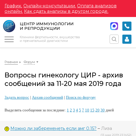
График.
Онлайн-консультации.
Оплата анализов
онлайн.
Как сдать анализы в другом городе.
ЦЕНТР ИММУНОЛОГИИ
И РЕПРОДУКЦИИ
Меню
Клиники фертильности, акушерства
и пренатальной диагностики
Главная
Форум
Вопросы гинекологу ЦИР - архив
сообщений за 11-20 мая 2019 года
Задать вопрос
|
Архив сообщений
|
Поиск по форуму
Выделить сообщения за последние:
1
2
3
4
5
7
10
15
20
30
дней
Можно ли забеременеть если амг 0.15?
–
Лиза
(13 мая 2019 23:14:52)