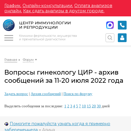
График.
Онлайн-консультации.
Оплата анализов
онлайн.
Как сдать анализы в другом городе.
ЦЕНТР ИММУНОЛОГИИ
И РЕПРОДУКЦИИ
Меню
Клиники фертильности, акушерства
и пренатальной диагностики
Главная
Форум
Вопросы гинекологу ЦИР - архив
сообщений за 11-20 июля 2022 года
Задать вопрос
|
Архив сообщений
|
Поиск по форуму
Выделить сообщения за последние:
1
2
3
4
5
7
10
15
20
30
дней
Помогите пожалуйста узнать когда я примерно
забеременнела
–
Алина