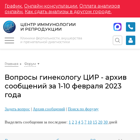
График.
Онлайн-консультации.
Оплата анализов
онлайн.
Как сдать анализы в другом городе.
ЦЕНТР ИММУНОЛОГИИ
И РЕПРОДУКЦИИ
Меню
Клиники фертильности, акушерства
и пренатальной диагностики
Главная
Форум
Вопросы гинекологу ЦИР - архив
сообщений за 1-10 февраля 2023
года
Задать вопрос
|
Архив сообщений
|
Поиск по форуму
Выделить сообщения за последние:
1
2
3
4
5
7
10
15
20
30
дней