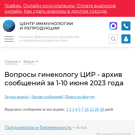
График.
Онлайн-консультации.
Оплата анализов
онлайн.
Как сдать анализы в другом городе.
ЦЕНТР ИММУНОЛОГИИ
И РЕПРОДУКЦИИ
Меню
Клиники фертильности, акушерства
и пренатальной диагностики
Главная
Форум
Вопросы гинекологу ЦИР - архив
сообщений за 1-10 июня 2023 года
Задать вопрос
|
Архив сообщений
|
Поиск по форуму
Выделить сообщения за последние:
1
2
3
4
5
7
10
15
20
30
дней
Преднизолон и беременность
–
Анна
(06 июня 2023 05:25:33)