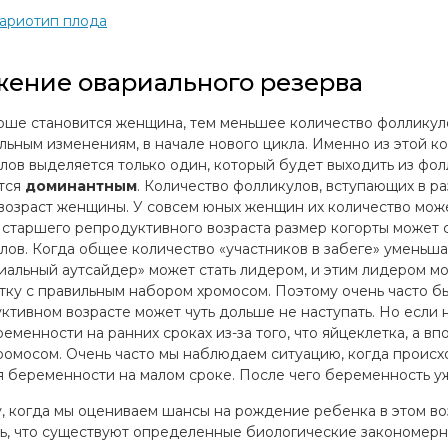
ариотип плода
ение овариального резерва
рше становится женщина, тем меньшее количество фолликулов
льным изменениям, в начале нового цикла. Именно из этой 
лов выделяется только один, который будет выходить из фол
тся
доминантным
. Количество фолликулов, вступающих в р
возраст женщины. У совсем юных женщин их количество может
старшего репродуктивного возраста размер когорты может с
лов. Когда общее количество «участников в забеге» уменьшает
иальный аутсайдер» может стать лидером, и этим лидером мо
тку с правильным набором хромосом. Поэтому очень часто бы
ктивном возрасте может чуть дольше не наступать. Но если 
ременности на ранних сроках из-за того, что яйцеклетка, а 
ромосом. Очень часто мы наблюдаем ситуацию, когда происхо
я беременности на малом сроке. После чего беременность уж
, когда мы оцениваем шансы на рождение ребенка в этом во
ь, что существуют определенные биологические закономерн