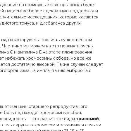
дование на возможные факторы риска будет
акой пациентке более адекватную поддержку и
олнительные исследования, которые касаются
дистого тонуса, и дисбаланса других
огия, на которую мы повлиять существенным
 Частично мы можем на это повлиять очень
на С и витамина Е на этапе планирования
ет избежать хромосомных сбоев, но все же
ется достаточно высокой. Такие случаи следует
кого организма на имплантацию эмбриона с
ла от женщин старшего репродуктивного
же больше, находят хромосомные сбои.
азновидность — это различные виды
трисомий
,
т самых крупных хромосом и заканчивая самыми