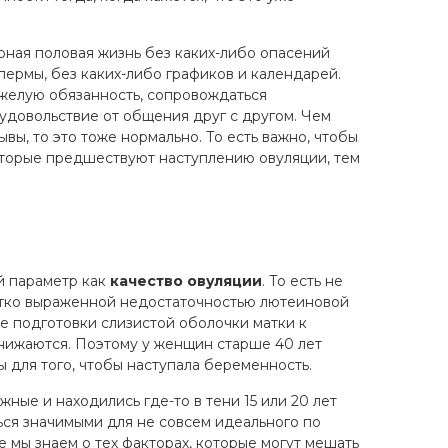
рная половая жизнь без каких-либо опасений
спермы, без каких-либо графиков и календарей.
желую обязанность, сопровождаться
удовольствие от общения друг с другом. Чем
вы, то это тоже нормально. То есть важно, чтобы
оторые предшествуют наступлению овуляции, тем
ой параметр как
качество овуляции
. То есть не
четко выраженной недостаточностью лютеиновой
е подготовки слизистой оболочки матки к
нижаются. Поэтому у женщин старше 40 лет
 для того, чтобы наступала беременность.
ные и находились где-то в тени 15 или 20 лет
ться значимыми для не совсем идеального по
е мы знаем о тех факторах, которые могут мешать