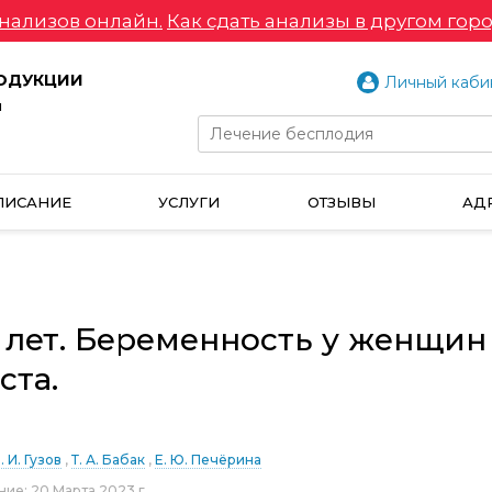
нализов онлайн.
Как сдать анализы в другом горо
РОДУКЦИИ
Личный каби
и
ПИСАНИЕ
УСЛУГИ
ОТЗЫВЫ
АД
 лет. Беременность у женщин
ста.
. И. Гузов
Т. А. Бабак
Е. Ю. Печёрина
ние:
20 Марта 2023 г.