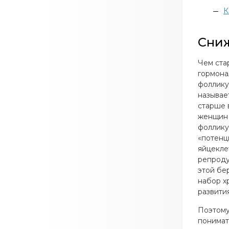
К
Сниж
Чем ста
гормона
фоллику
называе
старше 
женщин 
фоллику
«потенц
яйцекле
репроду
этой бе
набор х
развити
Поэтому
понимат