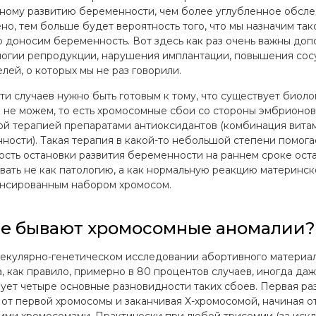
ному развитию беременности, чем более углубленное обсле
но, тем больше будет вероятность того, что мы назначим т
 доносим беременность. Вот здесь как раз очень важны доп
огии репродукции, нарушения имплантации, повышения сосу
лей, о которых мы не раз говорили.
сти случаев нужно быть готовым к тому, что существует биол
 не можем, то есть хромосомные сбои со стороны эмбрионов.
й терапией препаратами антиоксидантов (комбинация витами
ности). Такая терапия в какой-то небольшой степени помога
ость остановки развития беременности на раннем сроке оста
вать не как патологию, а как нормальную реакцию материнс
нсированным набором хромосом.
е бывают хромосомные аномалии?
екулярно-генетическом исследовании абортивного материа
а, как правило, примерно в 80 процентов случаев, иногда да
ует четыре основные разновидности таких сбоев. Первая р
 от первой хромосомы и заканчивая Х-хромосомой, начиная о