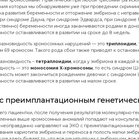
ими хромосомами. Практически при любой трисомии (за исклю
ния которых мы обнаруживаем уже при проведении скрининг
ка развития беременности и отторжение эмбриона с неправ
 при синдроме Дауна, при синдроме Эдвардса, при синдроме П
ственно) беременности иногда заканчиваются родами в доно
ности останавливаются в развитии на сроке до 8 недель.
разновидность хромосомных нарушений — это
триплоидии
,
м 69 хромосом. Такого рода сбои также приводят к остановк
разновидность –
тетраплоидии
, когда у эмбриона в каждой 
дность — это
моносомия Х-хромосомы
, то есть синдром Ш
ность может закончиться рождением девочки с синдромом 
ности останавливаются в развитии на малом сроке.
с преимплантационным генетичес
его пациентки, после получения результатов молекулярно-г
ленных выше хромосомных аномалий попадают на консультаци
неоправданно направляют на ЭКО с преимплантационным ге
вания кариотипа эмбриона и переноса в полость матки эмбр
ное здесь бывает то, что все манипуляции с эмбрионом, все 