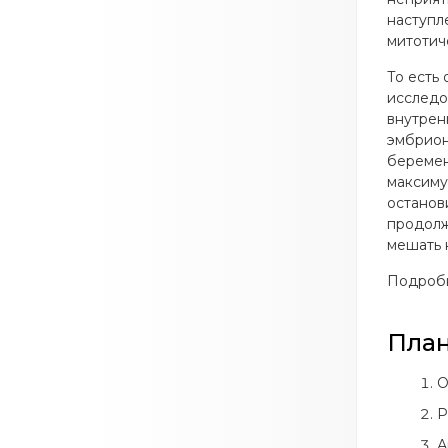
наступл
митотич
То есть
исследо
внутрен
эмбрион
беремен
максиму
останов
продолж
мешать 
Подроб
План
О
Р
А