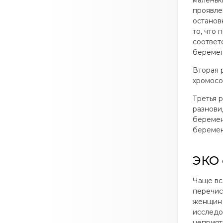
маленьк
проявле
останов
то, что
соответ
беремен
Вторая 
хромосо
Третья 
разнови
беремен
беремен
ЭКО 
Чаще вс
перечис
женщин 
исследо
неприят