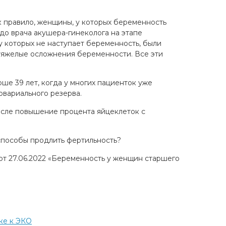
к правило, женщины, у которых беременность
до врача акушера-гинеколога на этапе
у которых не наступает беременность, были
тяжелые осложнения беременности. Все эти
е 39 лет, когда у многих пациенток уже
овариального резерва.
числе повышение процента яйцеклеток с
.
 способы продлить фертильность?
от 27.06.2022 «Беременность у женщин старшего
ке к ЭКО