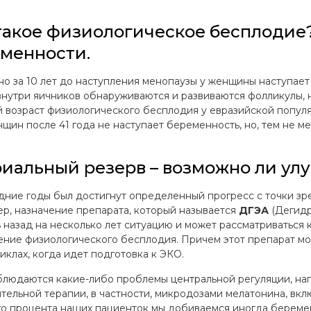
такое физиологическое бесплодие?
менности.
о за 10 лет до наступления менопаузы у женщины наступает
 внутри яичников обнаруживаются и развиваются фолликулы, 
 возраст физиологического бесплодия у евразийской популяци
щин после 41 года не наступает беременность, но, тем не ме
иальный резерв – возможно ли ул
дние годы был достигнут определенный прогресс с точки зр
р, назначение препарата, который называется
ДГЭА
(Дегидр
ь назад на несколько лет ситуацию и может рассматриваться к
ение физиологического бесплодия. Причем этот препарат мож
циклах, когда идет подготовка к ЭКО.
блюдаются какие-либо проблемы центральной регуляции, нап
тельной терапии, в частности, микродозами мелатонина, вкл
о процента наших пациенток мы добиваемся иногда беременн