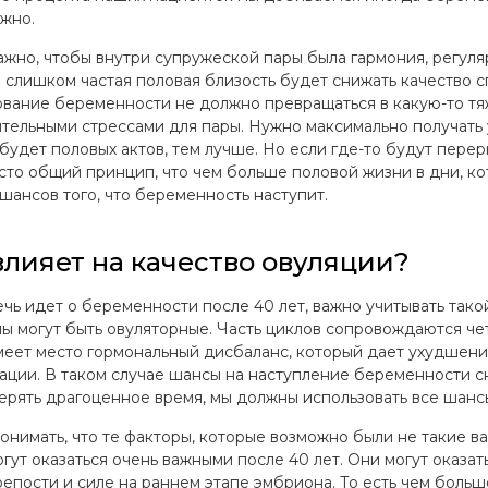
жно.
ажно, чтобы внутри супружеской пары была гармония, регуля
то слишком частая половая близость будет снижать качество 
вание беременности не должно превращаться в какую-то тя
тельными стрессами для пары. Нужно максимально получать 
будет половых актов, тем лучше. Но если где-то будут переры
сто общий принцип, что чем больше половой жизни в дни, к
шансов того, что беременность наступит.
влияет на качество овуляции?
ечь идет о беременности после 40 лет, важно учитывать так
лы могут быть овуляторные. Часть циклов сопровождаются 
меет место гормональный дисбаланс, который дает ухудшени
ации. В таком случае шансы на наступление беременности с
терять драгоценное время, мы должны использовать все шансы
онимать, что те факторы, которые возможно были не такие важ
огут оказаться очень важными после 40 лет. Они могут оказа
репости и силе на раннем этапе эмбриона. То есть чем больш