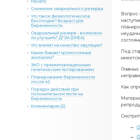
Начало
Снижение овариального резерва
Вопрос 
Что такое физиологическое
наступа
бесплодие? Возраст для
беременности.
планиро
Овариальный резерв – возможно
неудачн
ли улучшить? ДГЭА (DHEA)
состоян
Что влияет на качество овуляции?
Под ста
Какие бывают хромосомные
аномалии?
имеется
ЭКО с преимплантационным
Главных
генетическим тестированием
неправи
Планирование беременности
после 40
Как опр
Порядок действий при
положительном тесте на
Материа
беременность
репроду
Комментарии (2)
Смотрит
О
О