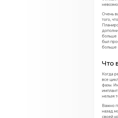
невозмо
Очень в
того, ч
Планиро
дополни
больше 
был про
больше 
Что 
Когда р
все цик
фазы. И
имплант
нельзя 
Важно п
назад м
своей к