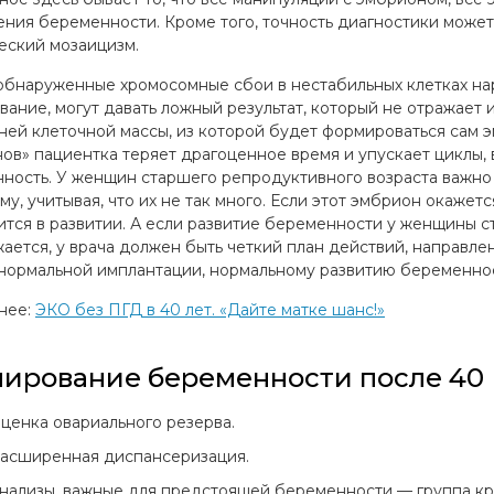
ения беременности. Кроме того, точность диагностики может 
еский мозаицизм.
 обнаруженные хромосомные сбои в нестабильных клетках на
вание, могут давать ложный результат, который не отражает 
ней клеточной массы, из которой будет формироваться сам 
ов» пациентка теряет драгоценное время и упускает циклы, 
ность. У женщин старшего репродуктивного возраста важн
му, учитывая, что их не так много. Если этот эмбрион окаже
ится в развитии. А если развитие беременности у женщины 
ается, у врача должен быть четкий план действий, направле
нормальной имплантации, нормальному развитию беременно
нее:
ЭКО без ПГД в 40 лет. «Дайте матке шанс!»
ирование беременности после 40
ценка овариального резерва.
асширенная диспансеризация.
нализы, важные для предстоящей беременности — группа кро