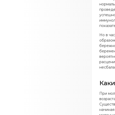
нормаль
проведе
успешно
иммунол
показате
Но в ча
образом
бережно
беремен
вероятн
расцени
несбала
Каки
При мол
возраст
Существ
начиная