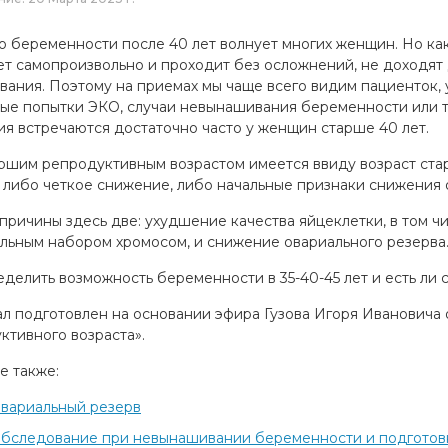
о беременности после 40 лет волнует многих женщин. Но ка
ет самопроизвольно и проходит без осложнений, не доходят 
вания. Поэтому на приемах мы чаще всего видим пациенток, 
ые попытки ЭКО, случаи невынашивания беременности или 
ия встречаются достаточно часто у женщин старше 40 лет.
ршим репродуктивным возрастом имеется ввиду возраст старш
 либо четкое снижение, либо начальные признаки снижения 
 причины здесь две: ухудшение качества яйцеклетки, в том 
льным набором хромосом, и снижение овариального резерва
еделить возможность беременности в 35-40-45 лет и есть ли
л подготовлен на основании эфира Гузова Игоря Ивановича 
ктивного возраста».
е также:
вариальный резерв
бследование при невынашивании беременности и подготов