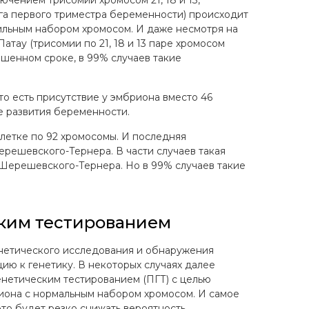
чением трисомий хромосом 21, 18 и 13,
а первого триместра беременности) происходит
ильным набором хромосом. И даже несмотря на
атау (трисомии по 21, 18 и 13 паре хромосом
шенном сроке, в 99% случаев такие
 то есть присутствие у эмбриона вместо 46
е развития беременности.
клетке по 92 хромосомы. И последняя
ерешевского-Тернера. В части случаев такая
Шерешевского-Тернера. Но в 99% случаев такие
ким тестированием
енетического исследования и обнаружения
ю к генетику. В некоторых случаях далее
нетическим тестированием (ПГТ) с целью
иона с нормальным набором хромосом. И самое
это будет резко снижать вероятность