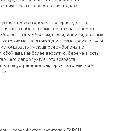
снижаться из-за такого явления, как
ружной трофэктодермы, которая идет на
истинного набора хромосом, так называемой
эмбрион. Таким образом, в ожидании «идеальных
в которых могла бы наступить самопроизвольная
о использовать имеющиеся эмбрионы по
тся сбойным, наиболее вероятно, беременность
старшего репродуктивного возраста
нный на устранение факторов, которые могут
сти.
ви и резус-фактор, антитела к ToRCH-