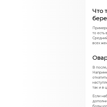
Что 
бере
Примерн
то есть
Средний
всех жен
Овар
В после
Наприме
откатит
наступл
так и в 
Если на
дополни
большог