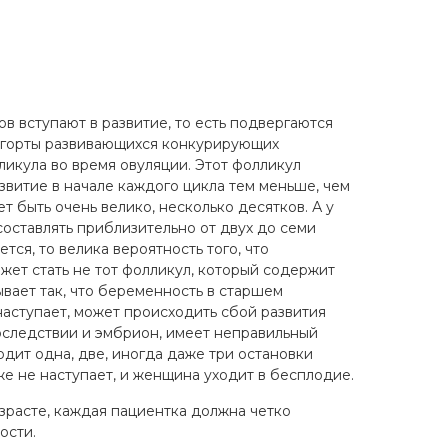
 вступают в развитие, то есть подвергаются
когорты развивающихся конкурирующих
ликула во время овуляции. Этот фолликул
азвитие в начале каждого цикла тем меньше, чем
 быть очень велико, несколько десятков. А у
оставлять приблизительно от двух до семи
ся, то велика вероятность того, что
жет стать не тот фолликул, который содержит
вает так, что беременность в старшем
наступает, может происходить сбой развития
впоследствии и эмбрион, имеет неправильный
дит одна, две, иногда даже три остановки
е не наступает, и женщина уходит в бесплодие.
зрасте, каждая пациентка должна четко
ости.