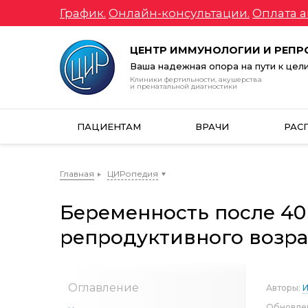
График.
Онлайн-консультации.
Оплата а
ЦЕНТР ИММУНОЛОГИИ И РЕП
Ваша надежная опора на пути к цел
Клиники фертильности, акушерства
и пренатальной диагностики
ПАЦИЕНТАМ
ВРАЧИ
РАС
Главная
ЦИРопедия
Беременность после 40
репродуктивного возра
Оглавление
Авторы:
И
Обновле