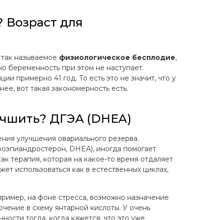
 Возраст для
 так называемое
физиологическое бесплодие
,
но беременность при этом не наступает.
и примерно 41 год. То есть это не значит, что у
нее, вот такая закономерность есть.
учшить? ДГЭА (DHEA)
ения улучшения овариального резерва.
оэпиандростерон, DHEA), иногда помогает
ак терапия, которая на какое-то время отдаляет
ет использоваться как в естественных циклах,
ример, на фоне стресса, возможно назначение
ючение в схему янтарной кислоты. У очень
ости тогда, когда кажется, что это уже