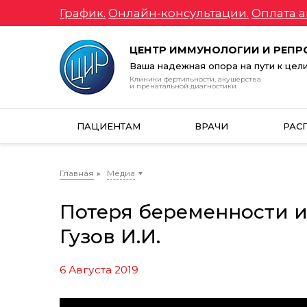
График.
Онлайн-консультации.
Оплата а
ЦЕНТР ИММУНОЛОГИИ И РЕП
Ваша надежная опора на пути к цел
Клиники фертильности, акушерства
и пренатальной диагностики
ПАЦИЕНТАМ
ВРАЧИ
РАС
Главная
Медиа
Потеря беременности 
Гузов И.И.
6 Августа 2019