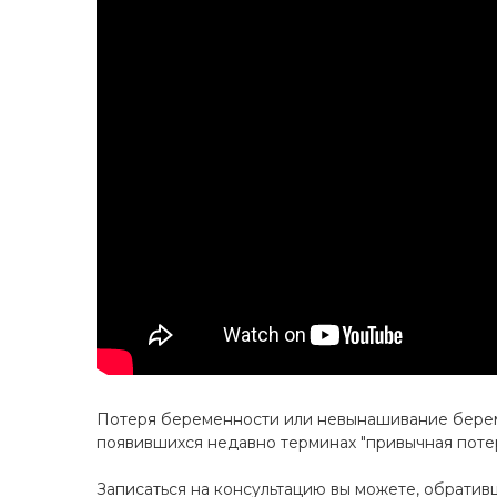
Потеря беременности или невынашивание береме
появившихся недавно терминах "привычная потер
Записаться на консультацию вы можете, обративш