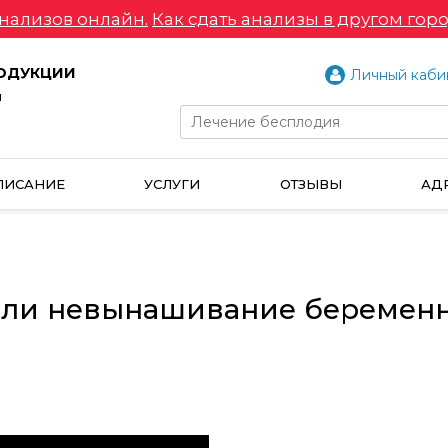
нализов онлайн.
Как сдать анализы в другом горо
РОДУКЦИИ
Личный каби
и
ПИСАНИЕ
УСЛУГИ
ОТЗЫВЫ
АД
или невынашивание беременн