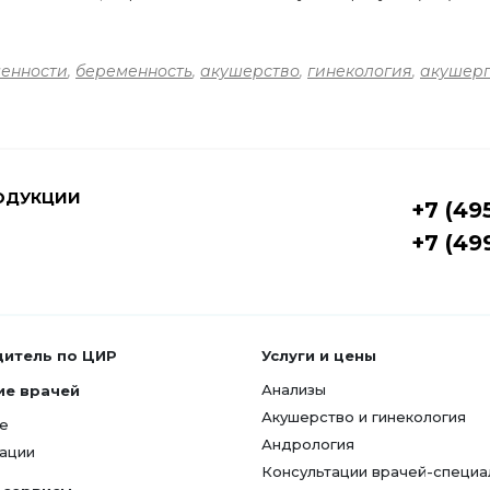
енности
,
беременность
,
акушерство
,
гинекология
,
акушерг
ОДУКЦИИ
+7 (49
+7 (49
дитель по ЦИР
Услуги и цены
Анализы
ие врачей
Акушерство и гинекология
е
Андрология
ации
Консультации врачей-специа