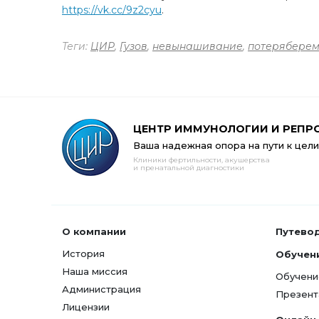
https://vk.cc/9z2cyu
.
Теги:
ЦИР
,
Гузов
,
невынашивание
,
потеряберем
ЦЕНТР ИММУНОЛОГИИ И РЕПР
Ваша надежная опора на пути к цели
Клиники фертильности, акушерства
и пренатальной диагностики
О компании
Путево
История
Обучен
Наша миссия
Обучени
Администрация
Презент
Лицензии