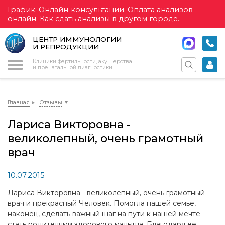
График.
Онлайн-консультации.
Оплата анализов
онлайн.
Как сдать анализы в другом городе.
ЦЕНТР ИММУНОЛОГИИ
И РЕПРОДУКЦИИ
Меню
Клиники фертильности, акушерства
и пренатальной диагностики
Главная
Отзывы
Лариса Викторовна -
великолепный, очень грамотный
врач
10.07.2015
Лариса Викторовна - великолепный, очень грамотный
врач и прекрасный Человек. Помогла нашей семье,
наконец, сделать важный шаг на пути к нашей мечте -
стать родителями здорового малыша. Благодаря ее