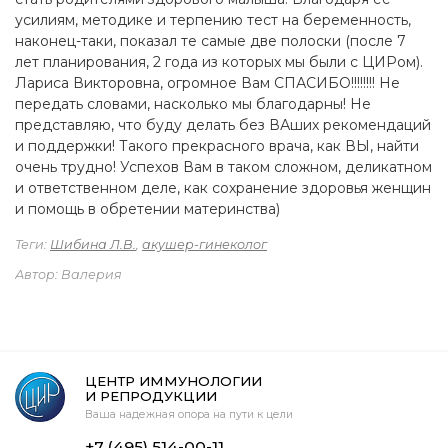
усилиям, методике и терпению тест на беременность,
наконец-таки, показал те самые две полоски (после 7
лет планирования, 2 года из которых мы были с ЦИРом).
Лариса Викторовна, огромное Вам СПАСИБО!!!!!!!! Не
передать словами, насколько мы благодарны! Не
представляю, что буду делать без ВАших рекомендаций
и поддержки! Такого прекрасного врача, как ВЫ, найти
очень трудно! Успехов Вам в таком сложном, деликатном
и ответственном деле, как сохранение здоровья женщин
и помощь в обретении материнства)
Теги:
Шибина Л.В.
,
акушер-гинеколог
Автор: Валерия
ЦЕНТР ИММУНОЛОГИИ
И РЕПРОДУКЦИИ
Ваша надежная опора на пути к цели
+7 (495) 514-00-11