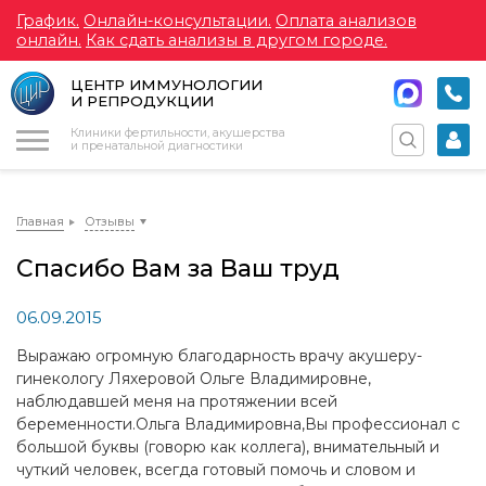
График.
Онлайн-консультации.
Оплата анализов
онлайн.
Как сдать анализы в другом городе.
ЦЕНТР ИММУНОЛОГИИ
И РЕПРОДУКЦИИ
Меню
Клиники фертильности, акушерства
и пренатальной диагностики
Главная
Отзывы
Спасибо Вам за Ваш труд
06.09.2015
Выражаю огромную благодарность врачу акушеру-
гинекологу Ляхеровой Ольге Владимировне,
наблюдавшей меня на протяжении всей
беременности.Ольга Владимировна,Вы профессионал с
большой буквы (говорю как коллега), внимательный и
чуткий человек, всегда готовый помочь и словом и