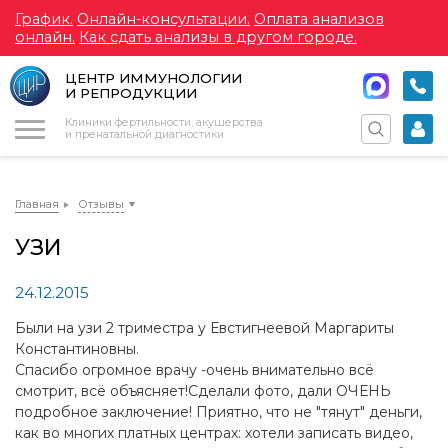
График.
Онлайн-консультации.
Оплата анализов
онлайн.
Как сдать анализы в другом городе.
ЦЕНТР ИММУНОЛОГИИ
И РЕПРОДУКЦИИ
Меню
Клиники фертильности, акушерства
и пренатальной диагностики
Главная
Отзывы
УЗИ
24.12.2015
Были на узи 2 триместра у Евстигнеевой Маргариты
Константиновны.
Спасибо огромное врачу -очень внимательно всё
смотрит, всё объясняет!Сделали фото, дали ОЧЕНЬ
подробное заключение! Приятно, что не "тянут" деньги,
как во многих платных центрах: хотели записать видео,