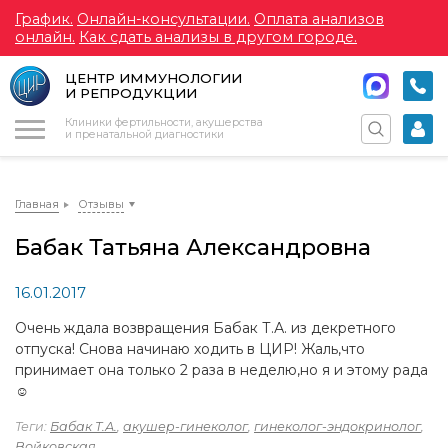
График.
Онлайн-консультации.
Оплата анализов
онлайн.
Как сдать анализы в другом городе.
ЦЕНТР ИММУНОЛОГИИ
И РЕПРОДУКЦИИ
Меню
Клиники фертильности, акушерства
и пренатальной диагностики
Главная
Отзывы
Бабак Татьяна Александровна
16.01.2017
Очень ждала возвращения Бабак Т.А. из декретного
отпуска! Снова начинаю ходить в ЦИР! Жаль,что
принимает она только 2 раза в неделю,но я и этому рада
☺️️
Теги:
Бабак Т.А.
,
акушер-гинеколог
,
гинеколог-эндокринолог
,
Войковская