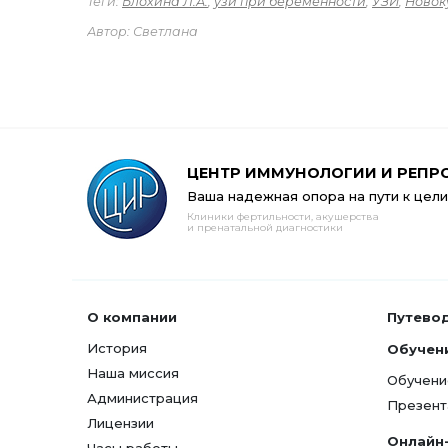
Теги:
Блохина Л.А.
,
узи при беременности
,
УЗИ
,
Новок
Автор: Светлана
ЦЕНТР ИММУНОЛОГИИ И РЕПР
Ваша надежная опора на пути к цели
Клиники фертильности, акушерства
и пренатальной диагностики
О компании
Путево
История
Обучен
Наша миссия
Обучени
Администрация
Презент
Лицензии
Онлайн