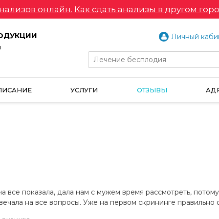
нализов онлайн.
Как сдать анализы в другом горо
РОДУКЦИИ
Личный каби
и
ПИСАНИЕ
УСЛУГИ
ОТЗЫВЫ
АД
 все показала, дала нам с мужем время рассмотреть, потому 
твечала на все вопросы. Уже на первом скрининге правильно 