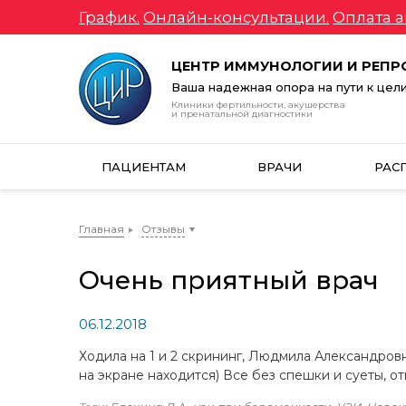
График.
Онлайн-консультации.
Оплата а
ЦЕНТР ИММУНОЛОГИИ И РЕП
Ваша надежная опора на пути к цел
Клиники фертильности, акушерства
и пренатальной диагностики
ПАЦИЕНТАМ
ВРАЧИ
РАС
Главная
Отзывы
Очень приятный врач
06.12.2018
Ходила на 1 и 2 скрининг, Людмила Александровна
на экране находится) Все без спешки и суеты, о