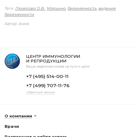
Теги:
Ляхерова О.В.
,
Марьино
,
беременность
,
ведение
беременности
Автор: Анна
ЦЕНТР ИММУНОЛОГИИ
И РЕПРОДУКЦИИ
Ваша надежная опора на пути к цели
+7 (495) 514-00-11
+7 (499) 707-11-76
обратный звонок
О компании
Врачи
Расписание и online запись