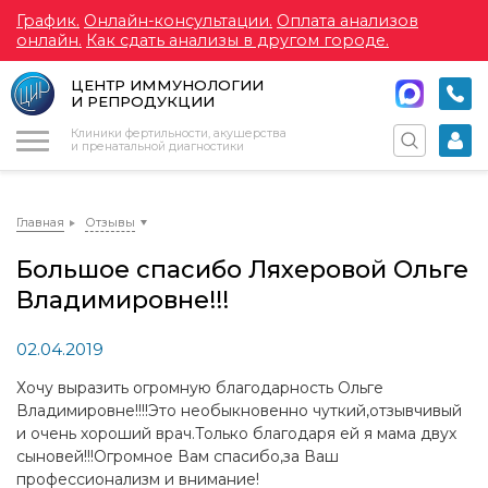
График.
Онлайн-консультации.
Оплата анализов
онлайн.
Как сдать анализы в другом городе.
ЦЕНТР ИММУНОЛОГИИ
И РЕПРОДУКЦИИ
Меню
Клиники фертильности, акушерства
и пренатальной диагностики
Главная
Отзывы
Большое спасибо Ляхеровой Ольге
Владимировне!!!
02.04.2019
Хочу выразить огромную благодарность Ольге
Владимировне!!!!Это необыкновенно чуткий,отзывчивый
и очень хороший врач.Только благодаря ей я мама двух
сыновей!!!Огромное Вам спасибо,за Ваш
профессионализм и внимание!