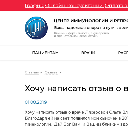
График.
Онлайн-консультации.
Оплата а
ЦЕНТР ИММУНОЛОГИИ И РЕП
Ваша надежная опора на пути к цел
Клиники фертильности, акушерства
и пренатальной диагностики
ПАЦИЕНТАМ
ВРАЧИ
РАС
Главная
Отзывы
Хочу написать отзыв о
01.08.2019
Хочу написать отзыв о враче Ляхеровой Ольге В
Благодаря ей на свет появился мой сыночек в 20
гинекологии. Дай Бог Вам и Вашим близким здор