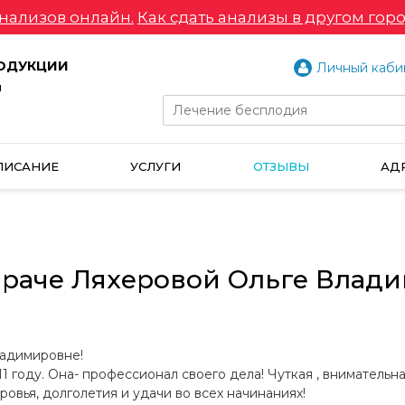
нализов онлайн.
Как сдать анализы в другом горо
РОДУКЦИИ
Личный каби
и
ПИСАНИЕ
УСЛУГИ
ОТЗЫВЫ
АД
 враче Ляхеровой Ольге Влад
ладимировне!
11 году. Она- профессионал своего дела! Чуткая , внимательн
овья, долголетия и удачи во всех начинаниях!