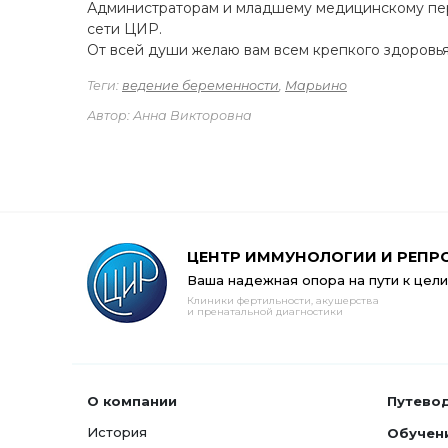
Администраторам и младшему медицинскому перс
сети ЦИР.
От всей души желаю вам всем крепкого здоровья
Теги:
ведение беременности
,
Марьино
Автор: Анна Викторовна
ЦЕНТР ИММУНОЛОГИИ И РЕПР
Ваша надежная опора на пути к цели
Клиники фертильности, акушерства
и пренатальной диагностики
О компании
Путево
История
Обучен