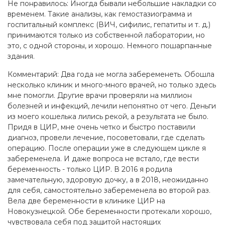
Не понравилось: Иногда бывали небольшие накладки со
временем. Такие анализы, как гемостазиограмма и
госпитальный комплекс (ВИЧ, сифилис, гепатиты и т. д.)
принимаются только из собственной лаборатории, но
это, с одной стороны, и хорошо. Немного пошарпанные
здания.
Комментарий: Два года не могла забеременеть. Обошла
несколько клиник и много-много врачей, но только здесь
мне помогли. Другие врачи проверяли на миллион
болезней и инфекций, лечили непонятно от чего. Деньги
из моего кошелька лились рекой, а результата не было.
Придя в ЦИР, мне очень четко и быстро поставили
диагноз, провели лечение, посоветовали, где сделать
операцию. После операции уже в следующем цикле я
забеременела. И даже вопроса не встало, где вести
беременность - только ЦИР. В 2016 я родила
замечательную, здоровую дочку, а в 2018, неожиданно
для себя, самостоятельно забеременела во второй раз.
Вела две беременности в клинике ЦИР на
Новокузнецкой. Обе беременности протекали хорошо,
чувствовала себя под защитой настоящих