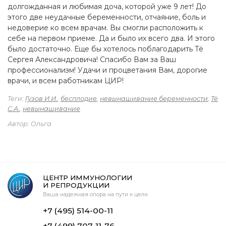
долгожданная и любимая доча, которой уже 9 лет! До
этого две неудачные беременности, отчаяние, боль и
недоверие ко всем врачам. Вы смогли расположить к
себе на первом приеме. Да и было их всего два. И этого
было достаточно. Еще бы хотелось поблагодарить Тё
Сергея Александровича! Спасибо Вам за Ваш
профессионализм! Удачи и процветания Вам, дорогие
врачи, и всем работникам ЦИР!
Теги:
Гузов И.И.
,
бесплодие
,
невынашивание беременности
,
Тё
С.А.
,
невынашивание
Автор: Ольга
ЦЕНТР ИММУНОЛОГИИ
И РЕПРОДУКЦИИ
Ваша надежная опора на пути к цели
+7 (495) 514-00-11
+7 (499) 707-11-76