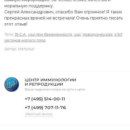
моральную поддержку.
Сергей Александрович, спасибо Вам огромное! Я таких
прекрасных врачей не встречала! Очень приятно писать
этот отзыв!
Теги:
Тё С.А.
,
узи при беременности
,
узи
,
Новокузнецкая
,
УЗИ
органов малого таза
Автор: Наталья
ЦЕНТР ИММУНОЛОГИИ
И РЕПРОДУКЦИИ
Ваша надежная опора на пути к цели
+7 (495) 514-00-11
+7 (499) 707-11-76
обратный звонок