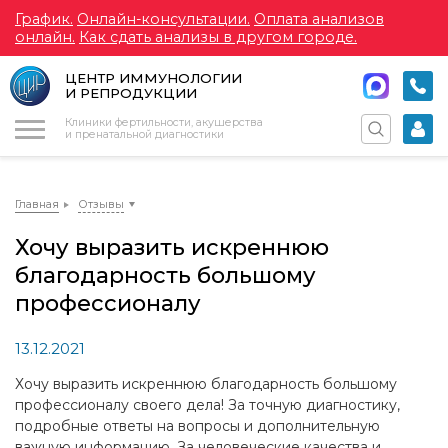
График.
Онлайн-консультации.
Оплата анализов
онлайн.
Как сдать анализы в другом городе.
ЦЕНТР ИММУНОЛОГИИ
И РЕПРОДУКЦИИ
Меню
Клиники фертильности, акушерства
и пренатальной диагностики
Главная
Отзывы
Хочу выразить искреннюю
благодарность большому
профессионалу
13.12.2021
Хочу выразить искреннюю благодарность большому
профессионалу своего дела! За точную диагностику,
подробные ответы на вопросы и дополнительную
важную информацию. За человеческие качества и