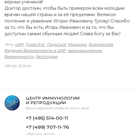
верных учеников!
Доктор достоин, чтобы быть примером всем молодым
врачам нашей страны и за её пределами. Великое
почтение и уважение Игорю Ивановичу Гузову! Спасибо
за то, что Вы есть, Игорь Иванович и за то, что Вы
доступны самым обычным людям! Слава Богу за Вас!
Теги:
ЦИР
,
Гузов И.И.
,
Подольск
,
Марьино
,
Войковская
,
Ведение беременности в ЦИР
,
невынашивание
беременности
,
бесплодие
Автор: Елена
ЦЕНТР ИММУНОЛОГИИ
И РЕПРОДУКЦИИ
Ваша надежная опора на пути к цели
+7 (495) 514-00-11
+7 (499) 707-11-76
обратный звонок