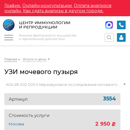
График.
Онлайн-консультации.
Оплата анализов
онлайн.
Как сдать анализы в другом городе.
ЦЕНТР ИММУНОЛОГИИ
И РЕПРОДУКЦИИ
Меню
Клиники фертильности, акушерства
и пренатальной диагностики
Главная
Услуги и цены
УЗИ мочевого пузыря
A04.28.002.005 Ультразвуковое исследование мочевого пузыря с определением остаточной мочи
3554
Артикул
Стоимость услуги
2 950
Москва