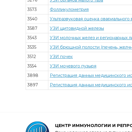
3276
УЗИ органов малого таза
3573
Фолликулометрия
3540
Ультразвуковая оценка овариального 
3587
УЗИ щитовидной железы
3543
УЗИ молочных желез и регионарных л
3535
УЗИ брюшной полости (печень, желчн
3512
УЗИ почек
3554
УЗИ мочевого пузыря
3898
Регистрация данных медицинского и
3897
Регистрация данных медицинского ис
ЦЕНТР ИММУНОЛОГИИ И РЕПР