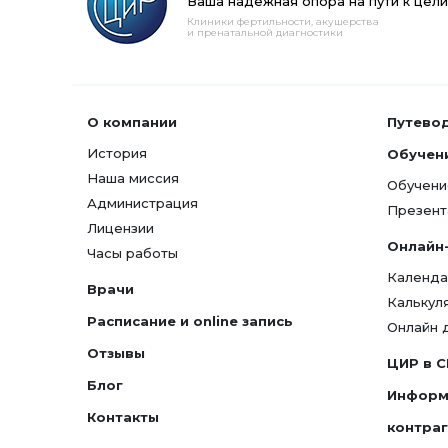
Ваша надежная опора на пути к цели
Клиники фертильности, акушерства
и пренатальной диагностики
О компании
Путево
История
Обучен
Наша миссия
Обучени
Администрация
Презент
Лицензии
Онлайн
Часы работы
Календа
Врачи
Калькул
Расписание и online запись
Онлайн 
Отзывы
ЦИР в 
Блог
Информ
Контакты
контра