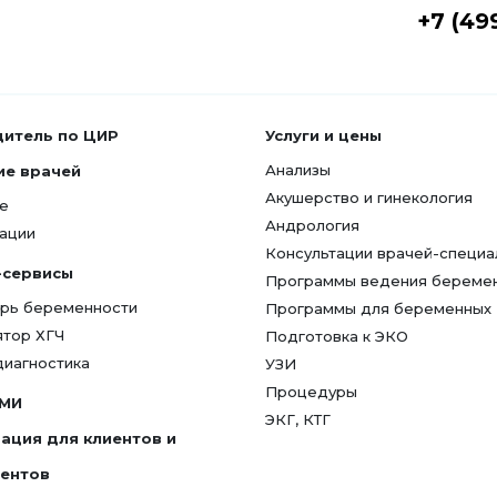
+7 (49
дитель по ЦИР
Услуги и цены
Анализы
ие врачей
Акушерство и гинекология
е
Андрология
ации
Консультации врачей-специа
-сервисы
Программы ведения береме
рь беременности
Программы для беременных
ятор ХГЧ
Подготовка к ЭКО
диагностика
УЗИ
Процедуры
СМИ
ЭКГ, КТГ
ация для клиентов и
гентов