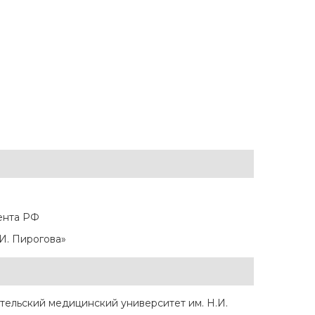
Лу
Лу
ента РФ
И. Пирогова»
ельский медицинский университет им. Н.И.