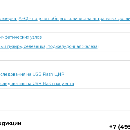
резерва (AFC) - подсчёт общего количества антральных фолл
имфатических узлов
ый пузырь, селезенка, поджелудочная железа)
сследования на USB Flash ЦИР
следования на USB Flash пациента
ОДУКЦИИ
+7 (49