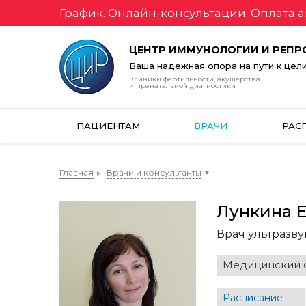
График.
Онлайн-консультации.
Оплата а
ЦЕНТР ИММУНОЛОГИИ И РЕП
Ваша надежная опора на пути к цел
Клиники фертильности, акушерства
и пренатальной диагностики
ПАЦИЕНТАМ
ВРАЧИ
РАС
Главная
Врачи и консультанты
Лункина Е
Врач ультразв
Медицинский с
Расписание