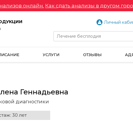
нализов онлайн.
Как сдать анализы в другом горо
РОДУКЦИИ
Личный каби
и
ПИСАНИЕ
УСЛУГИ
ОТЗЫВЫ
АД
лена Геннадьевна
уковой диагностики
таж: 30 лет