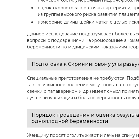
плечевой кости, умеренный гидронефроз, г
оценка кровотока в маточных артериях и, 
из группы высокого риска развития плацент
измерение длины шейки матки с целью иск
Данное исследование подразумевает более высок
вопросы с подозрениями на хромосомные аномали
беременности по медицинским показаниям теоре
Подготовка к Скрининговому ультразву
Специальные приготовления не требуются. Подб
так же излишнее волнение могут повышать тонус
свечки с папаверином и др.) имеет смысл принят
лучше визуализация и больше вероятность получ
Порядок проведения и оценка результа
одноплодной беременности
Женщину просят оголить живот и лечь на спину 