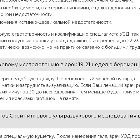
иперэхогенный фокус в сердце, гиперэхогенный кишечник);
при необходимости, в артериях пуповины, с целью дополнит
арной недостаточности;
лючения истмико-цервикальной недостаточности.
ую ответственность и квалификацию специалиста УЗД, так к
и и крупные пороки у плода должны быть решены до 22-23 
тически возможно, но на практике связано с большими труд
ковому исследованию в срок 19-21 неделю береме
ерите удобную одежду. Переполненный мочевой пузырь, спе
 матки и затруднять визуализацию. Если Ваш лечащий врач 
ь их минут за 30 до исследования. Чем меньше будет тонус м
ения красивых картинок на память.
тов Скринингового ультразвукового исследования в
на специальную кушетку. После нанесения геля, врач УЗД 