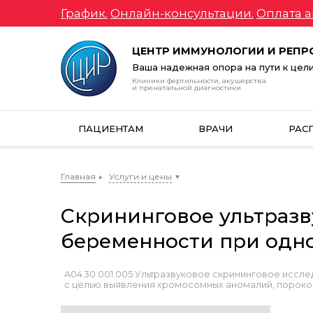
График.
Онлайн-консультации.
Оплата а
ЦЕНТР ИММУНОЛОГИИ И РЕП
Ваша надежная опора на пути к цел
Клиники фертильности, акушерства
и пренатальной диагностики
ПАЦИЕНТАМ
ВРАЧИ
РАС
Главная
Услуги и цены
Скрининговое ультразв
беременности при одн
A04.30.001.005 Ультразвуковое скрининговое иссле
с целью выявления хромосомных аномалий, пороков 