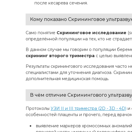
после кесарева сечения.
Кому показано Скрининговое ультразву
Само понятие
Скрининговое исследование
(
s
определённой популяции на тех, кто не страдае
В данном случае мы говорим о популяции беремен
скрининг второго триместра
с целью выявлени
Результаты скринингового исследования часто 
специалистами для уточнения диагноза. Скринин
дополнительная медицинская помощь.
В чём отличие Скринингового ультразву
Протоколы
УЗИ II и III триместра (2D - 3D - 4D)
и 
особенностей плаценты и прочего, перед врачом 
выявление маркеров хромосомных аномалий 