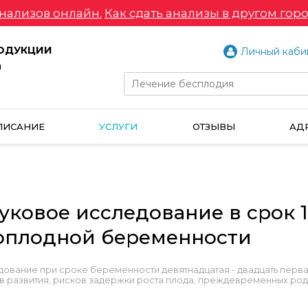
нализов онлайн.
Как сдать анализы в другом горо
РОДУКЦИИ
Личный каби
и
ПИСАНИЕ
УСЛУГИ
ОТЗЫВЫ
АД
уковое исследование в срок 1
оплодной беременности
дование при сроке беременности девятнадцатая - двадцать перва
развития, рисков задержки роста плода, преждевременных родов