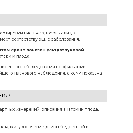
сортировки внешне здоровых лиц в
имеет соответствующие заболевания.
том сроке показан ультразвуковой
тери и плода.
асширенного обследования профильными
ейшего планового наблюдения, а кому показана
ЗИ»?
артных измерений, описания анатомии плода,
 складки, укорочение длины бедренной и