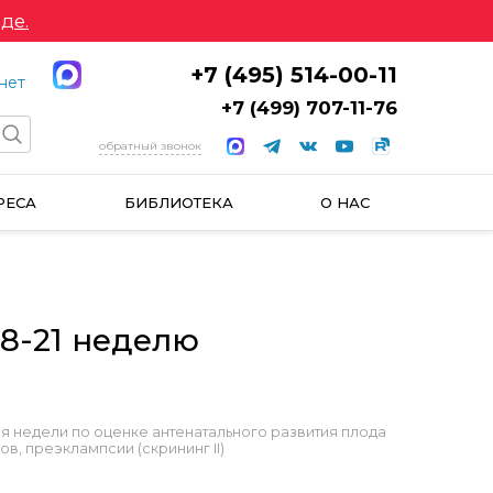
де.
+7 (495) 514-00-11
нет
+7 (499) 707-11-76
обратный звонок
РЕСА
БИБЛИОТЕКА
О НАС
8-21 неделю
я недели по оценке антенатального развития плода
, преэклампсии (скрининг II)