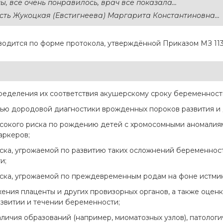
, все очень понравилось, врач все показала...
сть Жукоцкая (Евстигнеева) Маргарита Константиновна...
оводится по форме протокола, утверждённой Приказом МЗ 1
ределения их соответствия акушерскому сроку беременности
лью дородовой диагностики врожденных пороков развития и 
окого риска по рождению детей с хромосомными аномалиям
аркеров;
ка, угрожаемой по развитию таких осложнений беременност
и;
ка, угрожаемой по преждевременным родам на фоне истмик
ения плаценты и других провизорных органов, а также оцен
звитии и течении беременности;
личия образований (например, миоматозных узлов), патолог