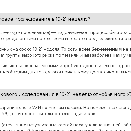
ковое исследование в 19-21 неделю?
creening
- просеивание) — подразумевает процесс быстрой 
т определёнными патологиями и тех, кто предположительно 
ных на сроке 19-21 неделя. То есть,
всем беременным на э
я группы высокого риска по тем или иным заболеваниям у ма
не являются окончательными и требуют дополнительного, р
г необходим для того, чтобы понять, кому достаточно дальн
кового исследования в 19-21 неделю от «обычного У
скринингового УЗИ во многом похожи. Но помимо всех станд
УЗД стоят дополнительно такие задачи, как:
(отсутствие визуализации костей носа, увеличение шейной