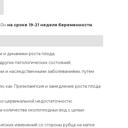
130н
на сроке 19-21 неделя беременности
.
 и динамики роста плода;
других патологических состояний;
и и наследственными заболеваниями, путем
и, как Преэклампсия и замедление роста плода
о-цервикальной недостаточности;
ка количества околоплодных вод с целью
ических изменений со стороны рубца на матке