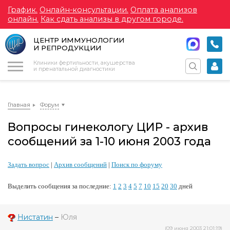
График.
Онлайн-консультации.
Оплата анализов
онлайн.
Как сдать анализы в другом городе.
ЦЕНТР ИММУНОЛОГИИ
И РЕПРОДУКЦИИ
Меню
Клиники фертильности, акушерства
и пренатальной диагностики
Главная
Форум
Вопросы гинекологу ЦИР - архив
сообщений за 1-10 июня 2003 года
Задать вопрос
|
Архив сообщений
|
Поиск по форуму
Выделить сообщения за последние:
1
2
3
4
5
7
10
15
20
30
дней
Нистатин
–
Юля
(09 июня 2003 21:01:19)