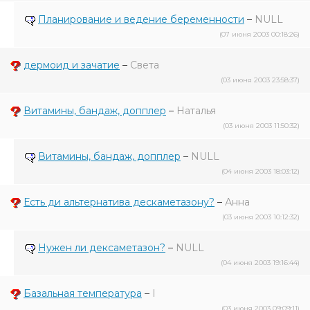
Планирование и ведение беременности
–
NULL
(07 июня 2003 00:18:26)
дермоид и зачатие
–
Света
(03 июня 2003 23:58:37)
Витамины, бандаж, допплер
–
Наталья
(03 июня 2003 11:50:32)
Витамины, бандаж, допплер
–
NULL
(04 июня 2003 18:03:12)
Есть ди альтернатива дескаметазону?
–
Анна
(03 июня 2003 10:12:32)
Нужен ли дексаметазон?
–
NULL
(04 июня 2003 19:16:44)
Базальная температура
–
I
(03 июня 2003 09:09:11)