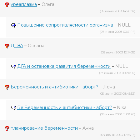
уреаплазма
–
Ольга
(05 июня 2003 14:26:57)
Повышение сопротивляемости организма
–
NULL
(07 июня 2003 00:21:14)
ДГЭА
–
Оксана
(05 июня 2003 12:14:33)
ДГА и остановка развития беременности
–
NULL
(07 июня 2003 00:20:02)
Беременность и антибиотики - аборт?
–
Лена
(05 июня 2003 08:45:52)
Re:Беременность и антибиотики - аборт?
–
Nika
(05 июня 2003 11:08:20)
планирование беременности
–
Анна
(04 июня 2003 17:35:14)