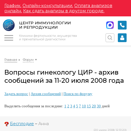
График.
Онлайн-консультации.
Оплата анализов
онлайн.
Как сдать анализы в другом городе.
ЦЕНТР ИММУНОЛОГИИ
И РЕПРОДУКЦИИ
Меню
Клиники фертильности, акушерства
и пренатальной диагностики
Главная
Форум
Вопросы гинекологу ЦИР - архив
сообщений за 11-20 июля 2008 года
Задать вопрос
|
Архив сообщений
|
Поиск по форуму
Выделить сообщения за последние:
1
2
3
4
5
7
10
15
20
30
дней
Бесплодие
–
Анна
(20 июля 2008 12:31:20)