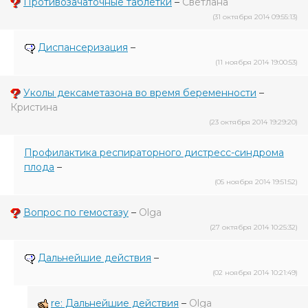
Противозачаточные таблетки
–
Светлана
(31 октября 2014 09:55:13)
Диспансеризация
–
(11 ноября 2014 19:00:53)
Уколы дексаметазона во время беременности
–
Кристина
(23 октября 2014 19:29:20)
Профилактика респираторного дистресс-синдрома
плода
–
(05 ноября 2014 19:51:52)
Вопрос по гемостазу
–
Olga
(27 октября 2014 10:25:32)
Дальнейшие действия
–
(02 ноября 2014 10:21:49)
re: Дальнейшие действия
–
Olga