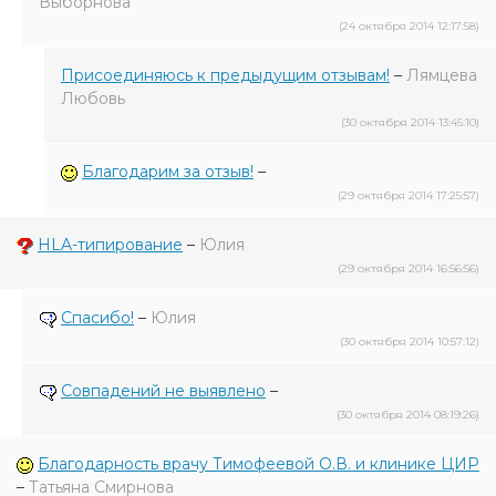
Выборнова
(24 октября 2014 12:17:58)
Присоединяюсь к предыдущим отзывам!
–
Лямцева
Любовь
(30 октября 2014 13:45:10)
Благодарим за отзыв!
–
(29 октября 2014 17:25:57)
HLA-типирование
–
Юлия
(29 октября 2014 16:56:56)
Спасибо!
–
Юлия
(30 октября 2014 10:57:12)
Совпадений не выявлено
–
(30 октября 2014 08:19:26)
Благодарность врачу Тимофеевой О.В. и клинике ЦИР
–
Татьяна Смирнова