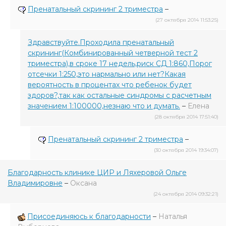
Пренатальный скрининг 2 триместра
–
(27 октября 2014 11:53:25)
Здравствуйте.Проходила пренатальный
скрининг(Комбинированный четверной тест 2
триместра),в сроке 17 недель,риск СД 1:860,Порог
отсечки 1:250,это нармально или нет?Какая
вероятность в процентах что ребенок будет
здоров?,так как остальные синдромы с расчетным
значением 1:100000,незнаю что и думать.
–
Елена
(28 октября 2014 17:51:40)
Пренатальный скрининг 2 триместра
–
(30 октября 2014 19:34:07)
Благодарность клинике ЦИР и Ляхеровой Ольге
Владимировне
–
Оксана
(24 октября 2014 09:32:21)
Присоединяюсь к благодарности
–
Наталья