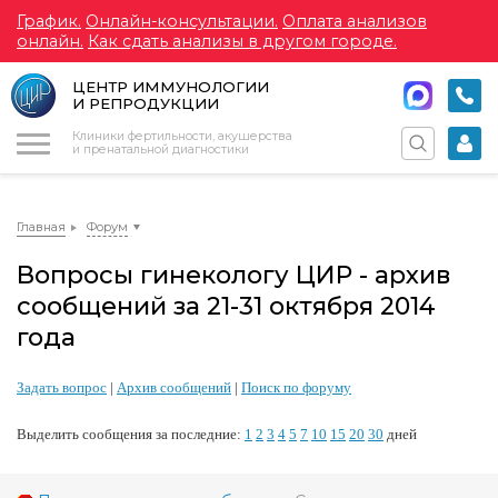
График.
Онлайн-консультации.
Оплата анализов
онлайн.
Как сдать анализы в другом городе.
ЦЕНТР ИММУНОЛОГИИ
И РЕПРОДУКЦИИ
Меню
Клиники фертильности, акушерства
и пренатальной диагностики
Главная
Форум
Вопросы гинекологу ЦИР - архив
сообщений за 21-31 октября 2014
года
Задать вопрос
|
Архив сообщений
|
Поиск по форуму
Выделить сообщения за последние:
1
2
3
4
5
7
10
15
20
30
дней