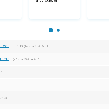
гемостазиолог
 тест
–
Елена
(14 мая 2014 16:19:18)
теста
–
(23 мая 2014 14:45:35)
0)
53:53)