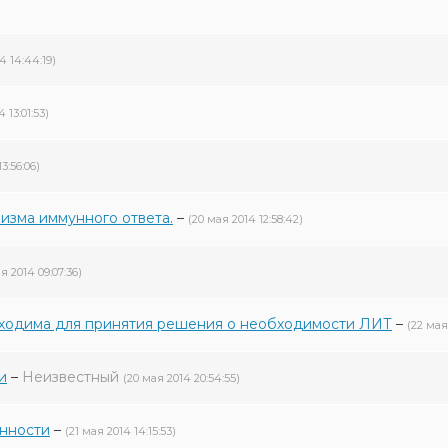
4 14:44:19)
 13:01:53)
3:56:06)
изма иммунного ответа.
–
(20 мая 2014 12:58:42)
я 2014 09:07:36)
ходима для принятия решения о необходимости ЛИТ
–
(22 мая 
и
–
Неизвестный
(20 мая 2014 20:54:55)
нности
–
(21 мая 2014 14:15:53)