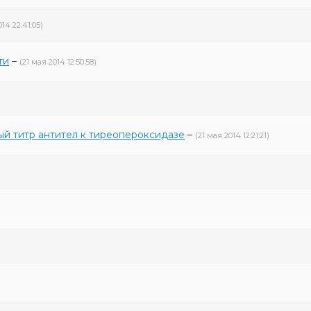
14 22:41:05)
ти
–
(21 мая 2014 12:50:58)
й титр антител к тиреопероксидазе
–
(21 мая 2014 12:21:21)