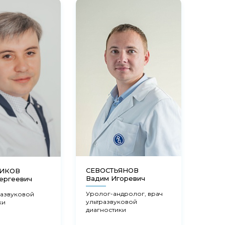
СЕВОСТЬЯНОВ
НИКОВ
ФЕД
Вадим Игоревич
ергеевич
Мари
Уролог-андролог, врач
развуковой
Акуш
ультразвуковой
ки
гинек
диагностики
эндо
репр