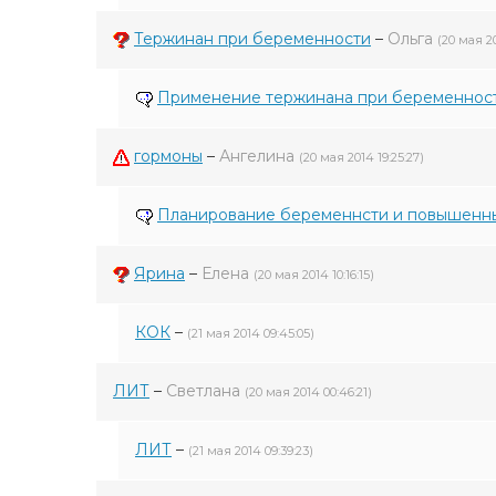
Тержинан при беременности
–
Ольга
(20 мая 20
Применение тержинана при беременнос
гормоны
–
Ангелина
(20 мая 2014 19:25:27)
Планирование беременнсти и повышенны
Ярина
–
Елена
(20 мая 2014 10:16:15)
КОК
–
(21 мая 2014 09:45:05)
ЛИТ
–
Светлана
(20 мая 2014 00:46:21)
ЛИТ
–
(21 мая 2014 09:39:23)