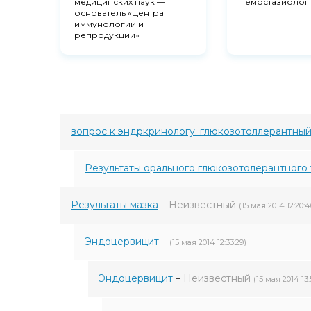
медицинских наук —
гемостазиолог
основатель «Центра
иммунологии и
репродукции»
вопрос к эндркринологу. глюкозотоллерантный
Результаты орального глюкозотолерантного 
Результаты мазка
–
Неизвестный
(15 мая 2014 12:20:4
Эндоцервицит
–
(15 мая 2014 12:33:29)
Эндоцервицит
–
Неизвестный
(15 мая 2014 13: