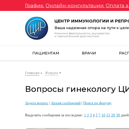
График.
Онлайн-консультации.
Оплата а
ЦЕНТР ИММУНОЛОГИИ И РЕП
Ваша надежная опора на пути к цел
Клиники фертильности, акушерства
и пренатальной диагностики
ПАЦИЕНТАМ
ВРАЧИ
РАС
Главная
Форум
Вопросы гинекологу ЦИР
Задать вопрос
|
Архив сообщений
|
Поиск по форуму
Выделить сообщения за последние:
1
2
3
4
5
7
10
15
20
30
дней