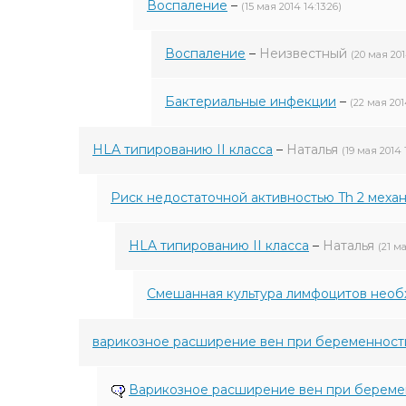
Воспаление
–
(15 мая 2014 14:13:26)
Воспаление
–
Неизвестный
(20 мая 201
Бактериальные инфекции
–
(22 мая 2014
HLA типированию II класса
–
Наталья
(19 мая 2014 1
Риск недостаточной активностью Th 2 механ
HLA типированию II класса
–
Наталья
(21 ма
Смешанная культура лимфоцитов необ
варикозное расширение вен при беременност
Варикозное расширение вен при береме