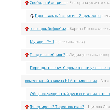
Свободный эстриол
–
Екатерина
(20 мая 2014 16:
Пренатальный скрининг 2 триместра
–
(21 
гены тромбофлебии
–
Карина Лысова
(20 мая 2
Мутация PAI1
–
(21 мая 2014 09:17:36)
Плод или эмбрион?
–
Лидия
(19 мая 2014 15:50:09)
Периоды течения беременности у человека
комментарий анализа HLA-типирования
–
Анна
Общепопуляционный риск снижения активно
Гипертиреоз? Тиреотоксикоз?
–
Щитова Лю