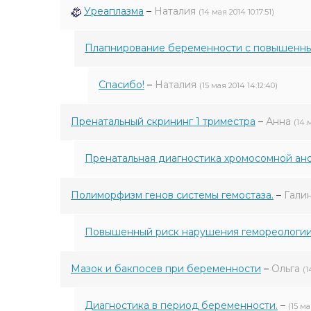
Уреаплазма
–
Наталия
(14 мая 2014 10:17:51)
Плапнирование беременности с повышенным
Спасибо!
–
Наталия
(15 мая 2014 14:12:40)
Пренатальный скрининг 1 триместра
–
Анна
(14 
Пренатальная диагностика хромосомной ан
Полиморфизм генов системы гемостаза.
–
Гали
Повышенный риск нарушения гемореологи
Мазок и бакпосев при беременности
–
Ольга
(1
Диагностика в период беременности.
–
(15 ма