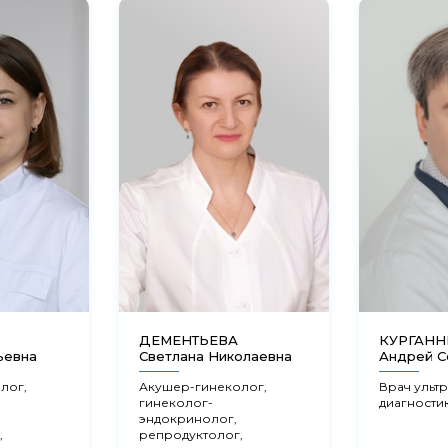
ДЕМЕНТЬЕВА
КУРГАН
ьевна
Светлана Николаевна
Андрей С
лог,
Акушер-гинеколог,
Врач ульт
гинеколог-
диагности
эндокринолог,
,
репродуктолог,