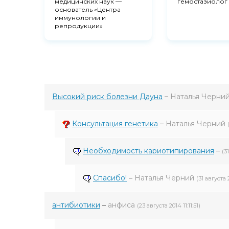
медицинских наук —
гемостазиолог
основатель «Центра
иммунологии и
репродукции»
Высокий риск болезни Дауна
–
Наталья Черни
Консультация генетика
–
Наталья Черний
Необходимость кариотипирования
–
(3
Спасибо!
–
Наталья Черний
(31 августа 
антибиотики
–
анфиса
(23 августа 2014 11:11:51)