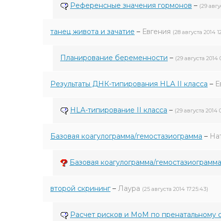
Референсные значения гормонов
–
(29 авгу
танец живота и зачатие
–
Евгения
(28 августа 2014 12
Планирование беременности
–
(29 августа 2014 0
Результаты ДНК-типирования HLA II класса
–
Е
HLA-типирование II класса
–
(29 августа 2014 0
Базовая коагулограмма/гемостазиограмма
–
На
Базовая коагулограмма/гемостазиограмм
второй скрининг
–
Лаура
(25 августа 2014 17:25:43)
Расчет рисков и МоМ по пренатальному 