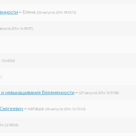
менности
–
Елена
(26 августа 2014 18:53:13)
августа 2014 14:59:37)
 13:45:03)
4)
я и невынашивания беременности
–
(27 августа 2014 13:37:08)
 Сергеевич
–
наташа
(26 августа 2014 14:13:43)
14 22:39:53)