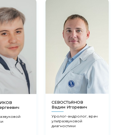
СЕВОСТЬЯНОВ
НИКОВ
ФЕД
Вадим Игоревич
ергеевич
Мари
Уролог-андролог, врач
развуковой
Акуш
ультразвуковой
ки
гинек
диагностики
эндо
репр