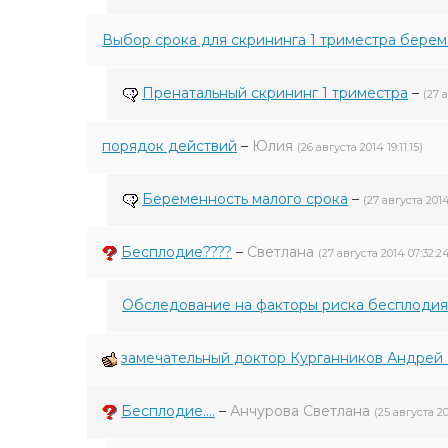
Выбор срока для скрининга 1 триместра бере
Пренатальный скрининг 1 триместра
–
(27 
порядок действий
–
Юлия
(26 августа 2014 19:11:15)
Беременность малого срока
–
(27 августа 2014
Бесплодие????
–
Светлана
(27 августа 2014 07:32:2
Обследование на факторы риска бесплоди
замечательный доктор Курганников Андрей
Бесплодие....
–
Анчурова Светлана
(25 августа 20