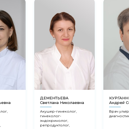
ДЕМЕНТЬЕВА
КУРГАН
ьевна
Светлана Николаевна
Андрей С
лог,
Акушер-гинеколог,
Врач ульт
гинеколог-
диагности
эндокринолог,
,
репродуктолог,