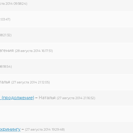
ста 2014 09:58:24)
:03:47)
8:21:32)
вгения
(28 августа 2014 16:17:51)
8:18:54)
талья
(27 августа 2014 21:12:05)
а (продолжение)
–
Наталья
(27 августа 2014 21:16:52)
скринингу
–
(27 августа 2014 19:29:48)