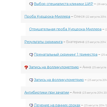
Выбор специалиста клиники ЦИР
–
(26 авгу
Проба Курцрока-Миллера
–
Олеся
(22 августа 2014 2
Отрицательная проба Курцрока-Миллера
–
(
Результаты скрининга
–
Екатерина
(23 августа 2014 1
Пренатальный скрининг 1 триместра
–
(25 
Запись на фолликулометрию
–
Анна
(25 августа 
Запись на фолликулометрию
–
(25 августа 201
Антибиотики при зачатии
–
Анна
(23 августа 2014 20:
Лечение на ранних сроках
–
(25 августа 2014 1