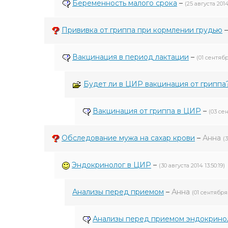
Беременность малого срока
–
(25 августа 2014 
Прививка от гриппа при кормлении грудью
Вакцинация в период лактации
–
(01 сентябр
Будет ли в ЦИР вакцинация от гриппа
Вакцинация от гриппа в ЦИР
–
(03 се
Обследование мужа на сахар крови
–
Анна
(3
Эндокринолог в ЦИР
–
(30 августа 2014 13:50:19)
Анализы перед приемом
–
Анна
(01 сентября 
Анализы перед приемом эндокрино