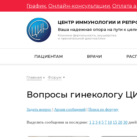
График.
Онлайн-консультации.
Оплата а
ЦЕНТР ИММУНОЛОГИИ И РЕП
Ваша надежная опора на пути к цел
Клиники фертильности, акушерства
и пренатальной диагностики
ПАЦИЕНТАМ
ВРАЧИ
РАС
Главная
Форум
Вопросы гинекологу ЦИР
Задать вопрос
|
Архив сообщений
|
Поиск по форуму
Выделить сообщения за последние:
1
2
3
4
5
7
10
15
20
30
дней