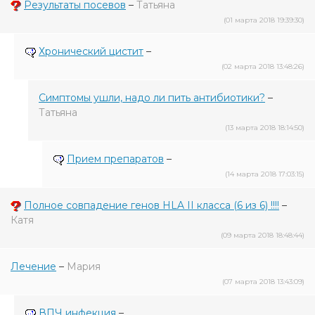
Результаты посевов
–
Татьяна
(01 марта 2018 19:39:30)
Хронический цистит
–
(02 марта 2018 13:48:26)
Симптомы ушли, надо ли пить антибиотики?
–
Татьяна
(13 марта 2018 18:14:50)
Прием препаратов
–
(14 марта 2018 17:03:15)
Полное совпадение генов HLA II класса (6 из 6) !!!!
–
Катя
(09 марта 2018 18:48:44)
Лечение
–
Мария
(07 марта 2018 13:43:09)
ВПЧ инфекция
–