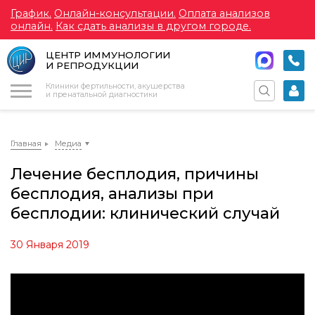
График.
Онлайн-консультации.
Оплата анализов
онлайн.
Как сдать анализы в другом городе.
ЦЕНТР ИММУНОЛОГИИ
И РЕПРОДУКЦИИ
Меню
Клиники фертильности, акушерства
и пренатальной диагностики
Главная
Медиа
Лечение бесплодия, причины
бесплодия, анализы при
бесплодии: клинический случай
30 Января 2019