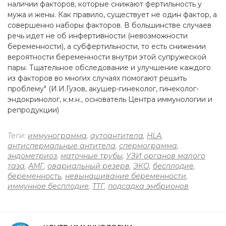
наличии факторов, которые снижают фертильность у
мужа и жены. Как правило, существует не один фактор, а
совершенно наборы факторов. В большинстве случаев
речь идет не об инфертивности (невозможности
беременности), а субфертильности, то есть снижении
вероятности беременности внутри этой супружеской
пары. Тщательное обследование и улучшение каждого
из факторов во многих случаях помогают решить
проблему" (И.И.Гузов, акушер-гинеколог, гинеколог-
эндокринолог, к.м.н., основатель Центра иммунологии и
репродукции)
Теги:
иммунограмма
,
аутоантитела
,
HLA
,
антиспермальные антитела
,
спермограмма
,
эндометриоз
,
маточные трубы
,
УЗИ органов малого
таза
,
АМГ
,
овариальный резерв
,
ЭКО
,
бесплодие
,
беременность
,
невынашивание беременности
,
иммунное бесплодие
,
ТТГ
,
подсадка эмбрионов