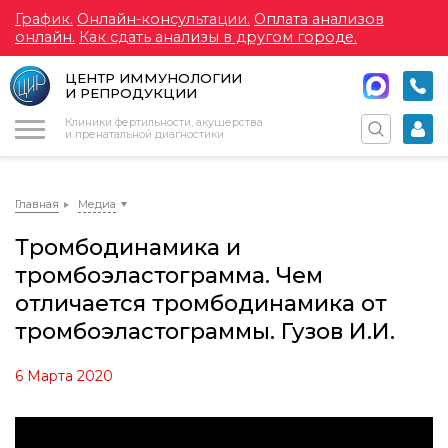
График.
Онлайн-консультации.
Оплата анализов
онлайн.
Как сдать анализы в другом городе.
ЦЕНТР ИММУНОЛОГИИ
И РЕПРОДУКЦИИ
Меню
Клиники фертильности, акушерства
и пренатальной диагностики
Главная
Медиа
Тромбодинамика и
тромбоэластограмма. Чем
отличается тромбодинамика от
тромбоэластограммы. Гузов И.И.
6 Марта 2020