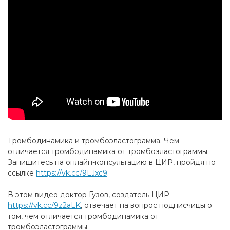
Тромбодинамика и тромбоэластограмма. Чем
отличается тромбодинамика от тромбоэластограммы.
Запишитесь на онлайн-консультацию в ЦИР, пройдя по
ссылке
https://vk.cc/9LJxc9
.
В этом видео доктор Гузов, создатель ЦИР
https://vk.cc/9z2aLK
, отвечает на вопрос подписчицы о
том, чем отличается тромбодинамика от
тромбоэластограммы.