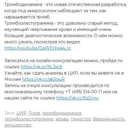
Тромбодинамика - это новая отечественная разработка,
когда под микроскопом наблюдают за тем, как
наращивается тромб.
Тромбоэластограммма - это довольно старый метод,
изучающий свёртывание крови и имеющий очень
большие диагностические возможности. О нём можно
много узнать, посмотрев это видео
https://youtu.be/DaWEHwa4_Ic
Записаться на онлайн-консультацию можно, пройдя по
ссылке
https://vk.cc/9LJxc9
.
Узнайте, как сдать анализы в ЦИР, если вы живёте не в
Москве
https://vk.cc/ak3guR
Запись на очную консультацию производится по
многоканальному телефону +7 (495) 514-00-11 или на
нашем сайте по ссылке
https://vk.cc/9z2cyu
.
Теги:
ЦИР
,
Гузов
,
тромбодинамика
,
тромбоэластограмма
,
кровь
,
гемостаз
,
беременность
,
акушерство