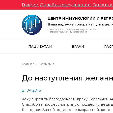
График.
Онлайн-консультации.
Оплата а
ЦЕНТР ИММУНОЛОГИИ И РЕП
Ваша надежная опора на пути к цел
Клиники фертильности, акушерства
и пренатальной диагностики
ПАЦИЕНТАМ
ВРАЧИ
РАС
Главная
Отзывы
До наступления желан
21.04.2016
Хочу выразить благодарность врачу Серёгиной А
Спасибо за профессиональную поддержу: ведь д
благодаря Вашей поддержке (моральной,професс