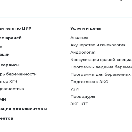
дитель по ЦИР
Услуги и цены
Анализы
ие врачей
Акушерство и гинекология
е
Андрология
ации
Консультации врачей-специа
-сервисы
Программы ведения береме
рь беременности
Программы для беременных
ятор ХГЧ
Подготовка к ЭКО
диагностика
УЗИ
Процедуры
СМИ
ЭКГ, КТГ
ация для клиентов и
гентов