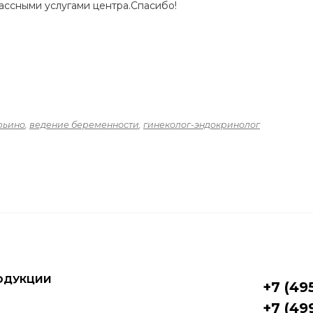
ассными услугами центра.Спасибо!
рьино
,
ведение беременности
,
гинеколог-эндокринолог
ОДУКЦИИ
+7 (49
+7 (49