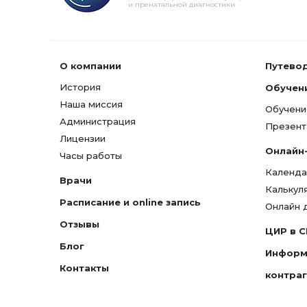
и пренатальной диагностики
О компании
Путево
История
Обучен
Наша миссия
Обучени
Администрация
Презент
Лицензии
Онлайн
Часы работы
Календа
Врачи
Калькул
Расписание и online запись
Онлайн 
Отзывы
ЦИР в 
Блог
Информ
Контакты
контра