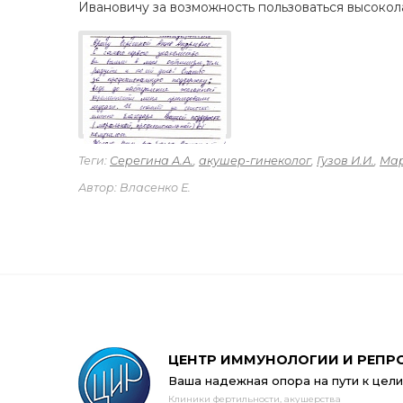
Ивановичу за возможность пользоваться высокол
Теги:
Серегина А.А.
,
акушер-гинеколог
,
Гузов И.И.
,
Ма
Автор: Власенко Е.
ЦЕНТР ИММУНОЛОГИИ И РЕПР
Ваша надежная опора на пути к цели
Клиники фертильности, акушерства