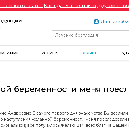
нализов онлайн.
Как сдать анализы в другом горо
РОДУКЦИИ
Личный каби
и
ПИСАНИЕ
УСЛУГИ
ОТЗЫВЫ
АД
ной беременности меня прес
нне Андреевне.С самого первого дня знакомства Вы вселили 
о наступления желанной беременности меня преследовали н
иональной) все получилось.Желаю Вам всех благ на Вашем 