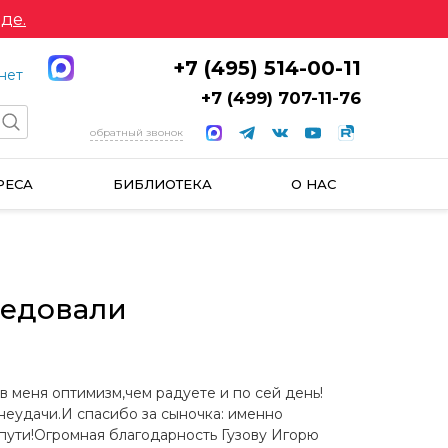
де.
+7 (495) 514-00-11
нет
+7 (499) 707-11-76
обратный звонок
РЕСА
БИБЛИОТЕКА
О НАС
ледовали
в меня оптимизм,чем радуете и по сей день!
еудачи.И спасибо за сыночка: именно
пути!Огромная благодарность Гузову Игорю