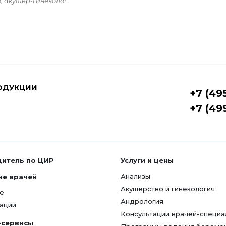
о
,
акушер-гинеколог
ОДУКЦИИ
+7 (49
+7 (49
дитель по ЦИР
Услуги и цены
Анализы
ие врачей
Акушерство и гинекология
е
Андрология
ации
Консультации врачей-специа
-сервисы