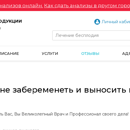
нализов онлайн.
Как сдать анализы в другом горо
РОДУКЦИИ
Личный каби
и
ПИСАНИЕ
УСЛУГИ
ОТЗЫВЫ
АД
мне забеременеть и выносить
ть Вас, Вы Великолепный Врач и Профессионал своего дела! 