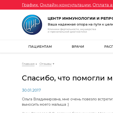
График.
Онлайн-консультации.
Оплата а
ЦЕНТР ИММУНОЛОГИИ И РЕП
Ваша надежная опора на пути к цел
Клиники фертильности, акушерства
и пренатальной диагностики
ПАЦИЕНТАМ
ВРАЧИ
РАС
Главная
Отзывы
Спасибо, что помогли 
30.01.2017
Ольга Владимировна, мне очень повезло встрети
выносить моего малыша :)