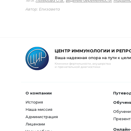
Теги:
Ляхерова О.В.
,
ведение беременности
,
Марьин
Автор: Елизавета
ЦЕНТР ИММУНОЛОГИИ И РЕПР
Ваша надежная опора на пути к цели
Клиники фертильности, акушерства
и пренатальной диагностики
О компании
Путево
История
Обучен
Наша миссия
Обучени
Администрация
Презент
Лицензии
Онлайн