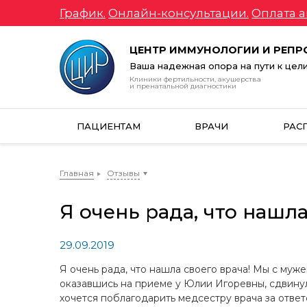
График.
Онлайн-консультации.
Оплата а
ЦЕНТР ИММУНОЛОГИИ И РЕП
Ваша надежная опора на пути к цел
Клиники фертильности, акушерства
и пренатальной диагностики
ПАЦИЕНТАМ
ВРАЧИ
РАС
Главная
Отзывы
Я очень рада, что нашл
29.09.2019
Я очень рада, что нашла своего врача! Мы с муж
оказавшись на приеме у Юлии Игоревны, сдвинул
хочется поблагодарить медсестру врача за ответ