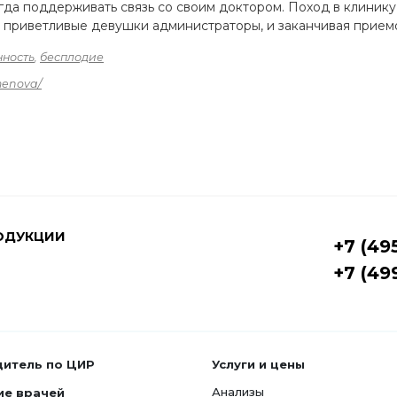
егда поддерживать связь со своим доктором. Поход в клини
, приветливые девушки администраторы, и заканчивая приемо
ность
,
бесплодие
menova/
ОДУКЦИИ
+7 (49
+7 (49
дитель по ЦИР
Услуги и цены
Анализы
ие врачей