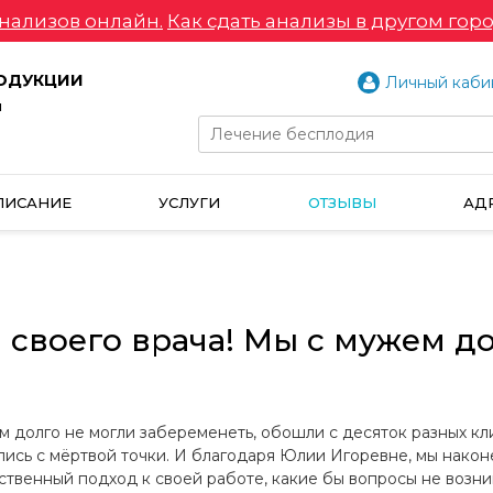
нализов онлайн.
Как сдать анализы в другом горо
РОДУКЦИИ
Личный каби
и
ПИСАНИЕ
УСЛУГИ
ОТЗЫВЫ
АД
а своего врача! Мы с мужем д
ем долго не могли забеременеть, обошли с десяток разных кл
ись с мёртвой точки. И благодаря Юлии Игоревне, мы након
ственный подход к своей работе, какие бы вопросы не возни