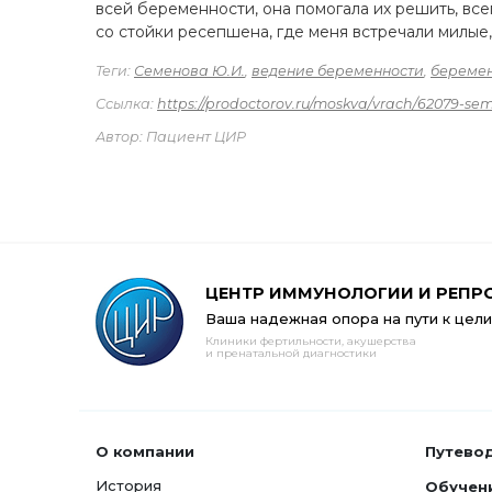
всей беременности, она помогала их решить, вс
со стойки ресепшена, где меня встречали милые
Теги:
Семенова Ю.И.
,
ведение беременности
,
беремен
Ссылка:
https://prodoctorov.ru/moskva/vrach/62079-se
Автор: Пациент ЦИР
ЦЕНТР ИММУНОЛОГИИ И РЕПР
Ваша надежная опора на пути к цели
Клиники фертильности, акушерства
и пренатальной диагностики
О компании
Путево
История
Обучен