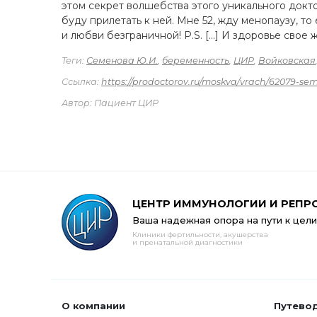
этом секрет волшебства этого уникального докто
буду прилетать к ней. Мне 52, жду менопаузу, 
и любви безграничной! P.S. [...] И здоровье сво
Теги:
Семенова Ю.И.
,
беременность
,
ЦИР
,
Войковская
Ссылка:
https://prodoctorov.ru/moskva/vrach/62079-se
Автор: Пациент ЦИР
ЦЕНТР ИММУНОЛОГИИ И РЕПР
Ваша надежная опора на пути к цели
Клиники фертильности, акушерства
и пренатальной диагностики
О компании
Путево