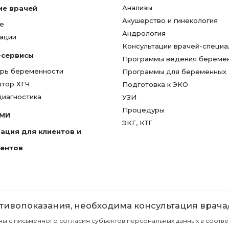
Анализы
ие врачей
Акушерство и гинекология
е
Андрология
ации
Консультации врачей-специа
-сервисы
Программы ведения береме
рь беременности
Программы для беременных
ятор ХГЧ
Подготовка к ЭКО
диагностика
УЗИ
Процедуры
СМИ
ЭКГ, КТГ
ация для клиентов и
гентов
ивопоказания, необходима консультация врача
с письменного согласия субъектов персональных данных в соответст