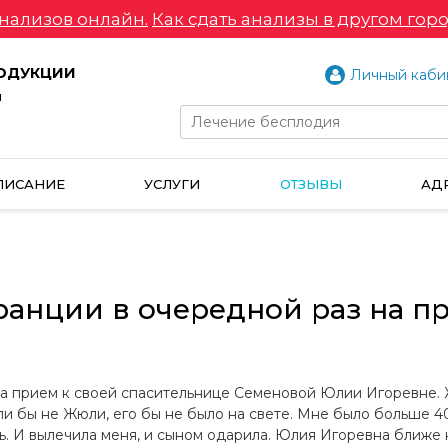
нализов онлайн.
Как сдать анализы в другом горо
РОДУКЦИИ
Личный каби
и
ПИСАНИЕ
УСЛУГИ
ОТЗЫВЫ
АД
ранции в очередной раз на п
а прием к своей спасительнице Семеновой Юлии Игоревне. Ж
сли бы не Жюли, его бы не было на свете. Мне было больше 40
ь. И вылечила меня, и сыном одарила. Юлия Игоревна ближе к 