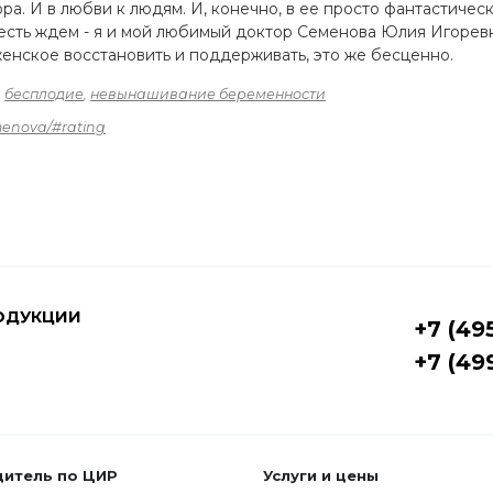
ра. И в любви к людям. И, конечно, в ее просто фантастичес
то есть ждем - я и мой любимый доктор Семенова Юлия Игоре
е женское восстановить и поддерживать, это же бесценно.
,
бесплодие
,
невынашивание беременности
menova/#rating
ОДУКЦИИ
+7 (49
+7 (49
дитель по ЦИР
Услуги и цены