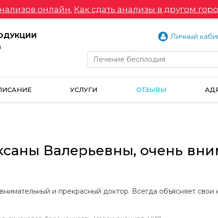
нализов онлайн.
Как сдать анализы в другом горо
РОДУКЦИИ
Личный каби
и
ПИСАНИЕ
УСЛУГИ
ОТЗЫВЫ
АД
ксаны Валерьевны, очень вн
внимательный и прекрасный доктор. Всегда объясняет свои н