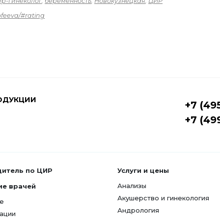
р-гинеколог
,
беременность
,
Новокузнецкая
,
ЦИР
ofeeva/#rating
ОДУКЦИИ
+7 (49
+7 (49
дитель по ЦИР
Услуги и цены
Анализы
ие врачей
Акушерство и гинекология
е
Андрология
ации