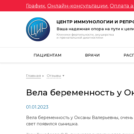
График.
Онлайн-консультации.
Оплата а
ЦЕНТР ИММУНОЛОГИИ И РЕП
Ваша надежная опора на пути к цел
Клиники фертильности, акушерства
и пренатальной диагностики
ПАЦИЕНТАМ
ВРАЧИ
РАС
Главная
Отзывы
Вела беременность у О
01.01.2023
Вела беременность у Оксаны Валерьевны, очень 
свет появился сынишка.