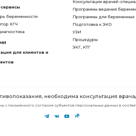
Консультации врачей-специа
-сервисы
Программы ведения береме
рь беременности
Программы для беременных
ятор ХГЧ
Подготовка к ЭКО
диагностика
УЗИ
Процедуры
СМИ
ЭКГ, КТГ
ация для клиентов и
гентов
ивопоказания, необходима консультация врача
с письменного согласия субъектов персональных данных в соответст