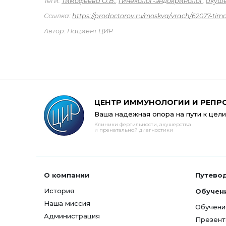
Теги:
Тимофеева О.В.
,
гинеколог-эндокринолог
,
акуше
Ссылка:
https://prodoctorov.ru/moskva/vrach/62077-tim
Автор: Пациент ЦИР
ЦЕНТР ИММУНОЛОГИИ И РЕПР
Ваша надежная опора на пути к цели
Клиники фертильности, акушерства
и пренатальной диагностики
О компании
Путево
История
Обучен
Наша миссия
Обучени
Администрация
Презент