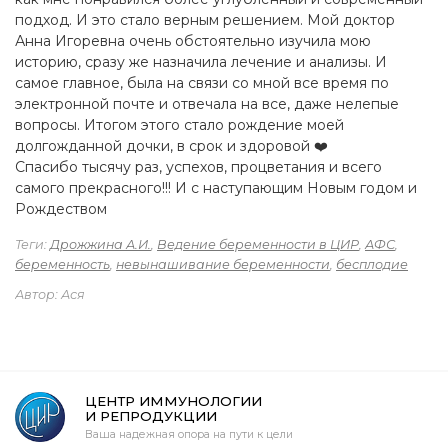
подход. И это стало верным решением. Мой доктор
Анна Игоревна очень обстоятельно изучила мою
историю, сразу же назначила лечение и анализы. И
самое главное, была на связи со мной все время по
электронной почте и отвечала на все, даже нелепые
вопросы. Итогом этого стало рождение моей
долгожданной дочки, в срок и здоровой ❤️
Спасибо тысячу раз, успехов, процветания и всего
самого прекрасного!!! И с наступающим Новым годом и
Рождеством
Теги:
Дрожжина А.И.
,
Ведение беременности в ЦИР
,
АФС
,
беременность
,
невынашивание беременности
,
бесплодие
Автор: Ася
ЦЕНТР ИММУНОЛОГИИ
И РЕПРОДУКЦИИ
Ваша надежная опора на пути к цели