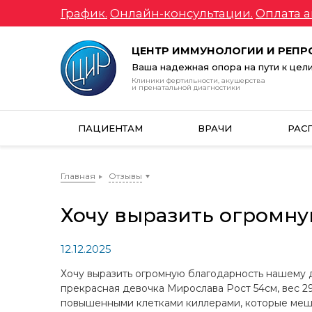
График.
Онлайн-консультации.
Оплата а
ЦЕНТР ИММУНОЛОГИИ И РЕП
Ваша надежная опора на пути к цел
Клиники фертильности, акушерства
и пренатальной диагностики
ПАЦИЕНТАМ
ВРАЧИ
РАС
Главная
Отзывы
Хочу выразить огромну
12.12.2025
Хочу выразить огромную благодарность нашему д
прекрасная девочка Мирослава Рост 54см, вес 
повышенными клетками киллерами, которые меша