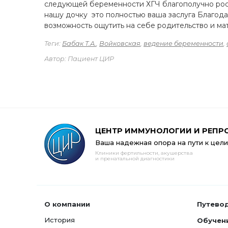
следующей беременности ХГЧ благополучно рос 
нашу дочку это полностью ваша заслуга Благод
возможность ощутить на себе родительство и ма
Теги:
Бабак Т.А.
,
Войковская
,
ведение беременности
,
Автор: Пациент ЦИР
ЦЕНТР ИММУНОЛОГИИ И РЕПР
Ваша надежная опора на пути к цели
Клиники фертильности, акушерства
и пренатальной диагностики
О компании
Путево
История
Обучен