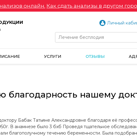
нализов онлайн.
Как сдать анализы в другом горо
РОДУКЦИИ
Личный каби
и
ПИСАНИЕ
УСЛУГИ
ОТЗЫВЫ
АД
ю благодарность нашему док
октору Бабак Татьяне Александровне благодаря её професси
2950г. В анамнезе было 3 бхб Проведя тщательное обследов
ли благополучному течению беременности. Была подобрана