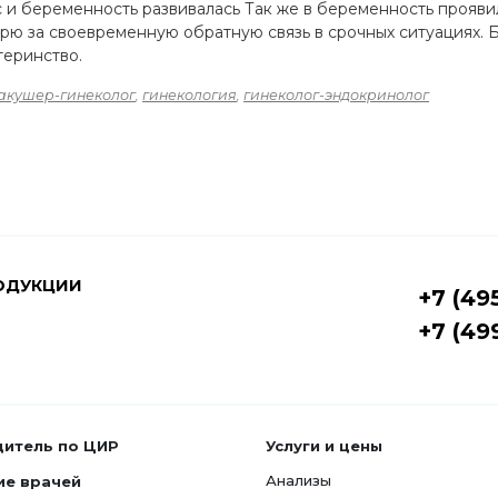
и беременность развивалась Так же в беременность прояви
арю за своевременную обратную связь в срочных ситуациях.
теринство.
акушер-гинеколог
,
гинекология
,
гинеколог-эндокринолог
ОДУКЦИИ
+7 (49
+7 (49
дитель по ЦИР
Услуги и цены
Анализы
ие врачей