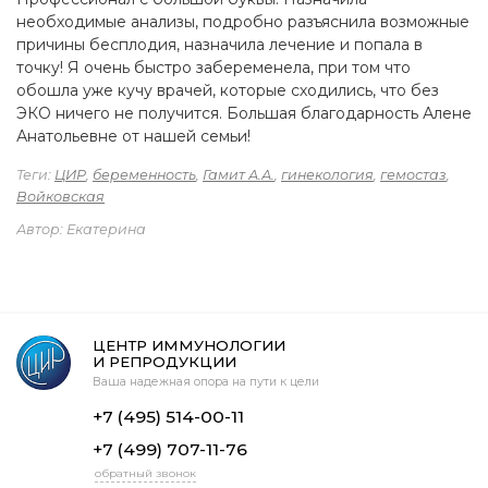
необходимые анализы, подробно разъяснила возможные
причины бесплодия, назначила лечение и попала в
точку! Я очень быстро забеременела, при том что
обошла уже кучу врачей, которые сходились, что без
ЭКО ничего не получится. Большая благодарность Алене
Анатольевне от нашей семьи!
Теги:
ЦИР
,
беременность
,
Гамит А.А.
,
гинекология
,
гемостаз
,
Войковская
Автор: Екатерина
ЦЕНТР ИММУНОЛОГИИ
И РЕПРОДУКЦИИ
Ваша надежная опора на пути к цели
+7 (495) 514-00-11
+7 (499) 707-11-76
обратный звонок