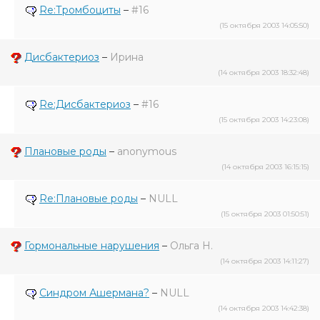
Re:Тромбоциты
–
#16
(15 октября 2003 14:05:50)
Дисбактериоз
–
Ирина
(14 октября 2003 18:32:48)
Re:Дисбактериоз
–
#16
(15 октября 2003 14:23:08)
Плановые роды
–
anonymous
(14 октября 2003 16:15:15)
Re:Плановые роды
–
NULL
(15 октября 2003 01:50:51)
Гормональные нарушения
–
Ольга Н.
(14 октября 2003 14:11:27)
Синдром Ашермана?
–
NULL
(14 октября 2003 14:42:38)