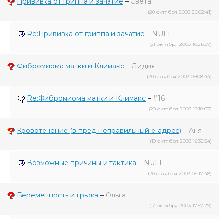
Прививка от гриппа и зачатие
–
Света
(20 октября 2003 20:02:41)
Re:Прививка от гриппа и зачатие
–
NULL
(21 октября 2003 10:26:57)
Фибромиома матки и Климакс
–
Лидия
(20 октября 2003 09:08:44)
Re:Фибромиома матки и Климакс
–
#16
(20 октября 2003 12:18:07)
Кровотечение (в пред неправильный е-адрес)
–
Аня
(19 октября 2003 16:32:54)
Возможные причины и тактика
–
NULL
(20 октября 2003 09:17:48)
Беременность и грыжа
–
Ольга
(17 октября 2003 17:57:29)