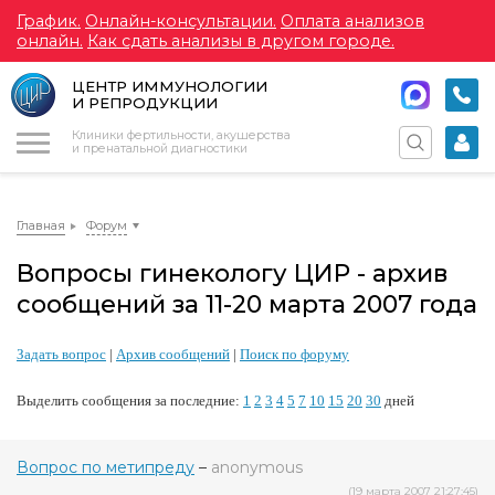
График.
Онлайн-консультации.
Оплата анализов
онлайн.
Как сдать анализы в другом городе.
ЦЕНТР ИММУНОЛОГИИ
И РЕПРОДУКЦИИ
Меню
Клиники фертильности, акушерства
и пренатальной диагностики
Главная
Форум
Вопросы гинекологу ЦИР - архив
сообщений за 11-20 марта 2007 года
Задать вопрос
|
Архив сообщений
|
Поиск по форуму
Выделить сообщения за последние:
1
2
3
4
5
7
10
15
20
30
дней
Вопрос по метипреду
–
anonymous
(19 марта 2007 21:27:45)