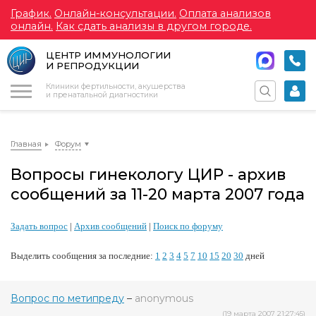
График.
Онлайн-консультации.
Оплата анализов
онлайн.
Как сдать анализы в другом городе.
ЦЕНТР ИММУНОЛОГИИ
И РЕПРОДУКЦИИ
Меню
Клиники фертильности, акушерства
и пренатальной диагностики
Главная
Форум
Вопросы гинекологу ЦИР - архив
сообщений за 11-20 марта 2007 года
Задать вопрос
|
Архив сообщений
|
Поиск по форуму
Выделить сообщения за последние:
1
2
3
4
5
7
10
15
20
30
дней
Вопрос по метипреду
–
anonymous
(19 марта 2007 21:27:45)