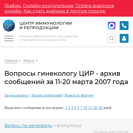
График.
Онлайн-консультации.
Оплата анализов
онлайн.
Как сдать анализы в другом городе.
ЦЕНТР ИММУНОЛОГИИ
И РЕПРОДУКЦИИ
Меню
Клиники фертильности, акушерства
и пренатальной диагностики
Главная
Форум
Вопросы гинекологу ЦИР - архив
сообщений за 11-20 марта 2007 года
Задать вопрос
|
Архив сообщений
|
Поиск по форуму
Выделить сообщения за последние:
1
2
3
4
5
7
10
15
20
30
дней
Вопрос по метипреду
–
anonymous
(19 марта 2007 21:27:45)