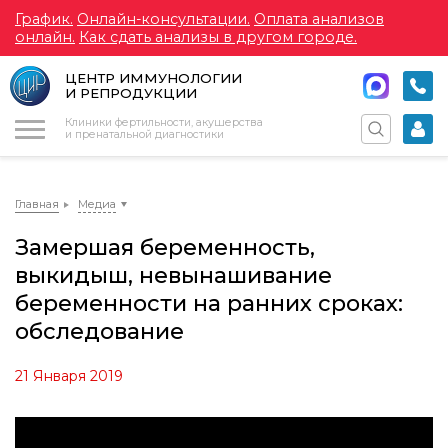
График.
Онлайн-консультации.
Оплата анализов
онлайн.
Как сдать анализы в другом городе.
ЦЕНТР ИММУНОЛОГИИ
И РЕПРОДУКЦИИ
Меню
Клиники фертильности, акушерства
и пренатальной диагностики
Главная
Медиа
Замершая беременность,
выкидыш, невынашивание
беременности на ранних сроках:
обследование
21 Января 2019