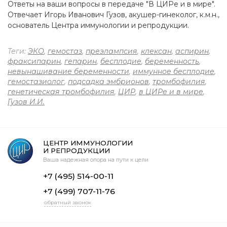
Ответы на ваши вопросы в передаче "В ЦИРе и в мире".
Отвечает Игорь Иванович Гузов, акушер-гинеколог, к.м.н.,
основатель Центра иммунологии и репродукции.
Теги:
ЭКО
,
гемостаз
,
преэлампсия
,
клексан
,
аспирин
,
фраксипарин
,
гепарин
,
бесплодие
,
беременность
,
невынашивание беременности
,
иммунное бесплодие
,
гемостазиолог
,
подсадка эмбрионов
,
тромбофилия
,
генетическая тромбофилия
,
ЦИР
,
в ЦИРе и в мире
,
Гузов И.И.
ЦЕНТР ИММУНОЛОГИИ
И РЕПРОДУКЦИИ
Ваша надежная опора на пути к цели
+7 (495) 514-00-11
+7 (499) 707-11-76
обратный звонок