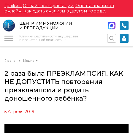
График.
Онлайн-консультации.
Оплата анализов
онлайн.
Как сдать анализы в другом городе.
ЦЕНТР ИММУНОЛОГИИ
И РЕПРОДУКЦИИ
Меню
Клиники фертильности, акушерства
и пренатальной диагностики
Главная
Медиа
2 раза была ПРЕЭКЛАМПСИЯ. КАК
НЕ ДОПУСТИТЬ повторения
преэклампсии и родить
доношенного ребёнка?
5 Апреля 2019