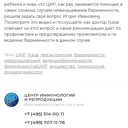
ребёнка и зная, что ЦИР, как раз, занимается помощью в
самых сложных случаях невынашивания беременности,
решила задать свой вопрос Игорю Ивановичу.
Посмотрите это видео и послушайте, как доктор Гузов
отвечает на этот вопрос и какие рекомендации даёт по
профилактике и предотвращению преэклампсии и по
ведению беременности в данном случае.
Теги:
ЦИР
,
Гузов
,
преэклампсия
,
беременность
,
невынашивание
,
ведениебеременности
,
беременностьвЦИР
,
акушерство
,
гинекология
,
акушергинеколог
ЦЕНТР ИММУНОЛОГИИ
И РЕПРОДУКЦИИ
Ваша надежная опора на пути к цели
+7 (495) 514-00-11
+7 (499) 707-11-76