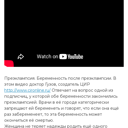
Преэклампсия. Беременность после преэклампсии. В
этом видео доктор Гузов, создатель ЦИР
http://www.cironline.ru/
Отвечает на вопрос одной из
подписчиц, у которой обе беременности закончились
преэклампсией. Врачи в её городе категорически
запрещают ей беременеть и говорят, что если она ещё
раз забеременеет, то эта беременность может
окончиться её смертью.
Женщина не теряет надежды родить ещё одного