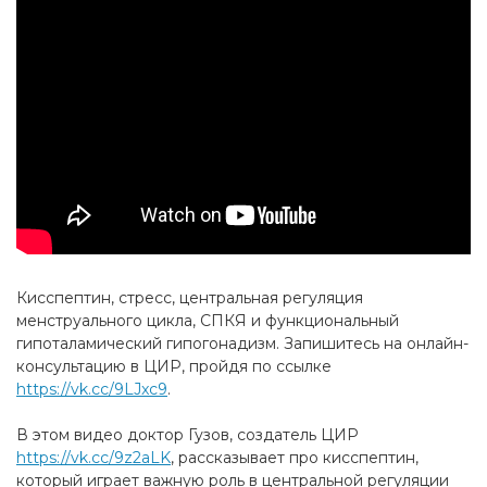
Кисспептин, стресс, центральная регуляция
менструального цикла, СПКЯ и функциональный
гипоталамический гипогонадизм. Запишитесь на онлайн-
консультацию в ЦИР, пройдя по ссылке
https://vk.cc/9LJxc9
.
В этом видео доктор Гузов, создатель ЦИР
https://vk.cc/9z2aLK
, рассказывает про кисспептин,
который играет важную роль в центральной регуляции