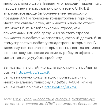
менструального цикла. Бывает, что приходит пациентка с
нарушением менструального цикла или с СПКЯ. В
анализах всё вроде бы более-менее неплохо, но
повышен АМГ и понижены гонадотропные гормоны.
Часто это связано с тем, что имеется какой-то стресс.
Это может быть метаболический стресс, или
психогенный, или оба сразу. И из-за этого стресса
снижается выработка кисспептина, который должен был
стимулировать выработку гонадотропных гормонов. В
таком случае назначение гормональных контрацептивов
с целью получить после их отмены ребаунд-эффект,
может только усугубить проблему
Записаться на онлайн-консультацию можно, пройдя по
ссылке
https://vk.cc/9LJxc9
.
Запись на очную консультацию производится по
многоканальному телефону +7 (495) 514-00-11 или на
нашем сайте по ссылке
https://vk.cc/9z2cyu
Теги:
ЦИР
,
Гузов
,
кисспептин
,
гипофиз
,
гипоталамус
,
гормоны
,
гинекология
,
СПКЯ
,
поликистоз
,
бесплодие