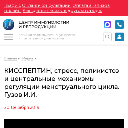
График.
Онлайн-консультации.
Оплата анализов
онлайн.
Как сдать анализы в другом городе.
ЦЕНТР ИММУНОЛОГИИ
И РЕПРОДУКЦИИ
Меню
Клиники фертильности, акушерства
и пренатальной диагностики
Главная
Медиа
КИССПЕПТИН, стресс, поликистоз
и центральные механизмы
регуляции менструального цикла.
Гузов И.И.
20 Декабря 2019