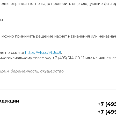
олне оправданно, но надо проверить ещё следующие факто
ры
й можно принимать решение насчёт назначения или неназнач
йдя по ссылке
https://vk.cc/9LJxc9
.
ногоканальному телефону +7 (495) 514-00-11 или на нашем с
ирин
,
беременность
,
акушерство
ОДУКЦИИ
+7 (49
+7 (49