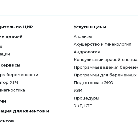
дитель по ЦИР
Услуги и цены
Анализы
ие врачей
Акушерство и гинекология
е
Андрология
ации
Консультации врачей-специа
-сервисы
Программы ведения береме
рь беременности
Программы для беременных
ятор ХГЧ
Подготовка к ЭКО
диагностика
УЗИ
Процедуры
СМИ
ЭКГ, КТГ
ация для клиентов и
гентов