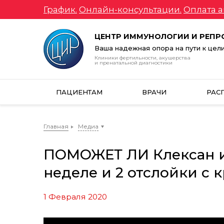
График.
Онлайн-консультации.
Оплата а
ЦЕНТР ИММУНОЛОГИИ И РЕП
Ваша надежная опора на пути к цел
Клиники фертильности, акушерства
и пренатальной диагностики
ПАЦИЕНТАМ
ВРАЧИ
РАС
Главная
Медиа
ПОМОЖЕТ ЛИ Клексан и
неделе и 2 отслойки с 
1 Февраля 2020