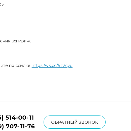
ры:
ения аспирина.
айте по ссылке
https://vk.cc/9z2cyu
.
5) 514-00-11
ОБРАТНЫЙ ЗВОНОК
9) 707-11-76