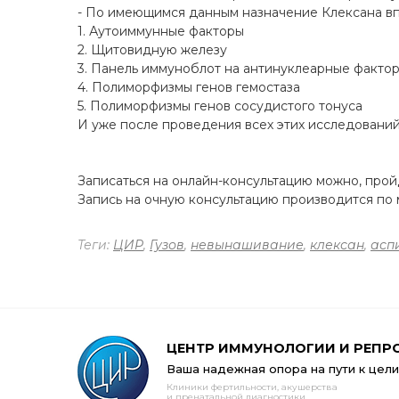
- По имеющимся данным назначение Клексана вп
1. Аутоиммунные факторы
2. Щитовидную железу
3. Панель иммуноблот на антинуклеарные факто
4. Полиморфизмы генов гемостаза
5. Полиморфизмы генов сосудистого тонуса
И уже после проведения всех этих исследовани
Записаться на онлайн-консультацию можно, про
Запись на очную консультацию производится по м
Теги:
ЦИР
,
Гузов
,
невынашивание
,
клексан
,
асп
ЦЕНТР ИММУНОЛОГИИ И РЕПР
Ваша надежная опора на пути к цели
Клиники фертильности, акушерства
и пренатальной диагностики