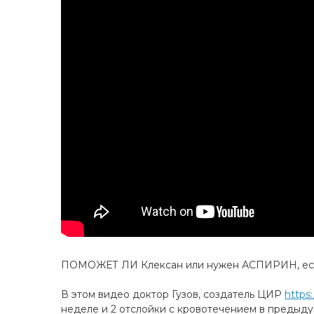
ПОМОЖЕТ ЛИ Клексан или нужен АСПИРИН, если 
В этом видео доктор Гузов, создатель ЦИР
https
неделе и 2 отслойки с кровотечением в предыд