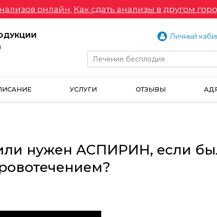
нализов онлайн.
Как сдать анализы в другом горо
РОДУКЦИИ
Личный каби
и
ПИСАНИЕ
УСЛУГИ
ОТЗЫВЫ
АД
ли нужен АСПИРИН, если бы
кровотечением?