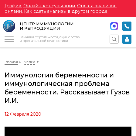
График.
Онлайн-консультации.
Оплата анализов
онлайн.
Как сдать анализы в другом городе.
ЦЕНТР ИММУНОЛОГИИ
И РЕПРОДУКЦИИ
Меню
Клиники фертильности, акушерства
и пренатальной диагностики
Главная
Медиа
Иммунология беременности и
иммунологическая проблема
беременности. Рассказывает Гузов
И.И.
12 Февраля 2020