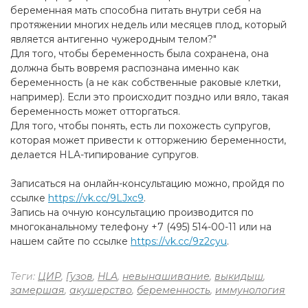
беременная мать способна питать внутри себя на
протяжении многих недель или месяцев плод, который
является антигенно чужеродным телом?"
Для того, чтобы беременность была сохранена, она
должна быть вовремя распознана именно как
беременность (а не как собственные раковые клетки,
например). Если это происходит поздно или вяло, такая
беременность может отторгаться.
Для того, чтобы понять, есть ли похожесть супругов,
которая может привести к отторжению беременности,
делается HLA-типирование супругов.
Записаться на онлайн-консультацию можно, пройдя по
ссылке
https://vk.cc/9LJxc9
.
Запись на очную консультацию производится по
многоканальному телефону +7 (495) 514-00-11 или на
нашем сайте по ссылке
https://vk.cc/9z2cyu
.
Теги:
ЦИР
,
Гузов
,
HLA
,
невынашивание
,
выкидыш
,
замершая
,
акушерство
,
беременность
,
иммунология