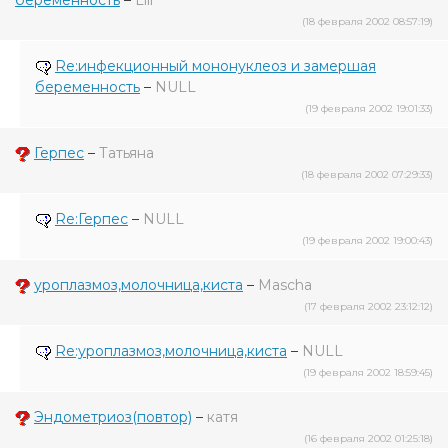
беременность
–
Lili
(18 февраля 2002 08:57:19)
Re:инфекционный мононуклеоз и замершая
беременность
–
NULL
(19 февраля 2002 19:01:33)
Герпес
–
Татьяна
(18 февраля 2002 07:29:33)
Re:Герпес
–
NULL
(19 февраля 2002 19:00:43)
уроплазмоз,молочница,киста
–
Mascha
(17 февраля 2002 23:12:12)
Re:уроплазмоз,молочница,киста
–
NULL
(19 февраля 2002 18:59:45)
Эндометриоз(повтор)
–
катя
(16 февраля 2002 01:25:18)