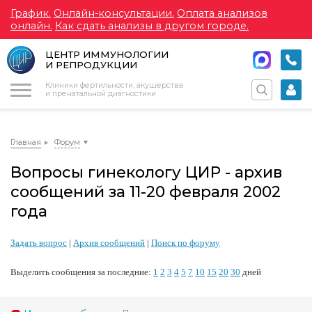
График.
Онлайн-консультации.
Оплата анализов
онлайн.
Как сдать анализы в другом городе.
ЦЕНТР ИММУНОЛОГИИ
И РЕПРОДУКЦИИ
Меню
Клиники фертильности, акушерства
и пренатальной диагностики
Главная
Форум
Вопросы гинекологу ЦИР - архив
сообщений за 11-20 февраля 2002
года
Задать вопрос
|
Архив сообщений
|
Поиск по форуму
Выделить сообщения за последние:
1
2
3
4
5
7
10
15
20
30
дней