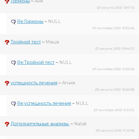
Гормоны
–
Аня
(31 августа 2002 13:47:11)
Re:Гормоны
–
NULL
(01 сентября 2002 10:25:44)
Тройной тест
–
Маша
(31 августа 2002 10:44:27)
Re:Тройной тест
–
NULL
(01 сентября 2002 10:26:25)
успешность лечения
–
Агния
(30 августа 2002 18:26:39)
Re:успешность лечения
–
NULL
(01 сентября 2002 12:51:21)
Дополнительные анализы.
–
Natali
(30 августа 2002 17:23:19)