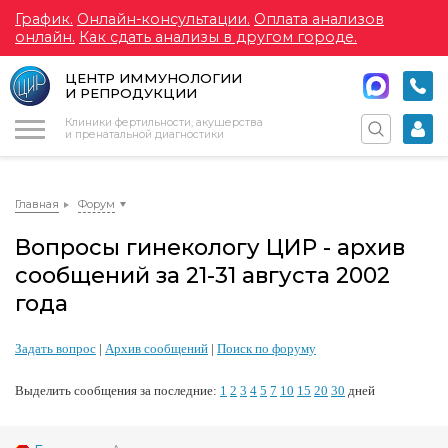
График.
Онлайн-консультации.
Оплата анализов
онлайн.
Как сдать анализы в другом городе.
ЦЕНТР ИММУНОЛОГИИ
И РЕПРОДУКЦИИ
Меню
Клиники фертильности, акушерства
и пренатальной диагностики
Главная
Форум
Вопросы гинекологу ЦИР - архив
сообщений за 21-31 августа 2002
года
Задать вопрос
|
Архив сообщений
|
Поиск по форуму
Выделить сообщения за последние:
1
2
3
4
5
7
10
15
20
30
дней