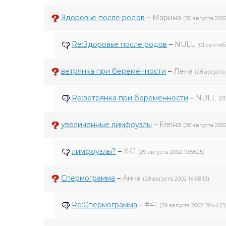
Здоровье после родов
–
Марина
(30 августа 2002
Re:Здоровье после родов
–
NULL
(01 сентяб
ветрянка при беременности
–
Лена
(28 августа 
Re:ветрянка при беременности
–
NULL
(0
увеличенные лимфоузлы
–
Елена
(28 августа 2002
лимфоузлы?
–
#41
(29 августа 2002 19:58:25)
Спермограмма
–
Анна
(28 августа 2002 14:08:13)
Re:Спермограмма
–
#41
(29 августа 2002 19:44:21