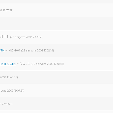
2 17:57:59)
NULL
(22 августа 2002 23:38:21)
сти
–
Ирина
(22 августа 2002 17:02:19)
менности
–
NULL
(24 августа 2002 17:58:51)
2002 13:43:05)
уста 2002 19:07:21)
 23:29:21)