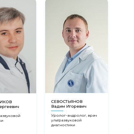
СЕВОСТЬЯНОВ
НИКОВ
ФЕД
Вадим Игоревич
ергеевич
Мари
Уролог-андролог, врач
развуковой
Акуш
ультразвуковой
ки
гинек
диагностики
эндо
репр