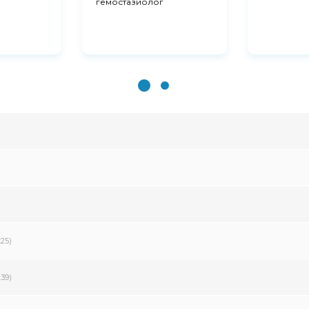
гемостазиолог
:25)
:39)