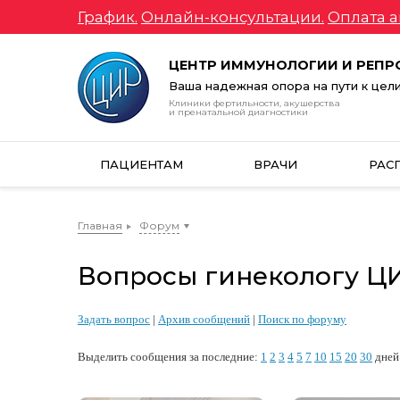
График.
Онлайн-консультации.
Оплата а
ЦЕНТР ИММУНОЛОГИИ И РЕП
Ваша надежная опора на пути к цел
Клиники фертильности, акушерства
и пренатальной диагностики
ПАЦИЕНТАМ
ВРАЧИ
РАС
Главная
Форум
Вопросы гинекологу ЦИР
Задать вопрос
|
Архив сообщений
|
Поиск по форуму
Выделить сообщения за последние:
1
2
3
4
5
7
10
15
20
30
дней