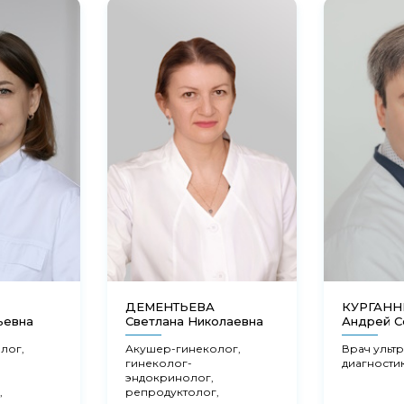
ДЕМЕНТЬЕВА
КУРГАН
ьевна
Светлана Николаевна
Андрей С
лог,
Акушер-гинеколог,
Врач ульт
гинеколог-
диагности
эндокринолог,
,
репродуктолог,