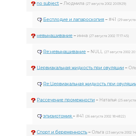
no subject
–
Людмила
(27 августа 2002 20:09:29)
Бесплодие и лапароскопия
–
#41
(29 августа 
невынашивание
–
инна
(27 августа 2002 17:17:45)
Re:невынашивание
–
NULL
(27 августа 2002 20:
Цервиакальная жидкость при овуляции
–
Оль
Re:Цервиакальная жидкость при овуляци
Рассечение промежности
–
Наталья
(25 августа
эпизиотомия
–
#41
(26 августа 2002 18:48:22)
Спорт и беременность
–
Ольга
(23 августа 2002 14