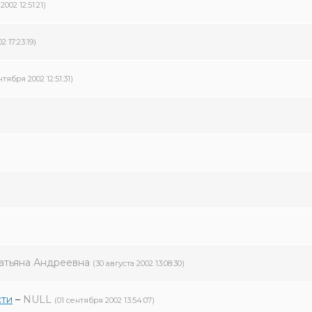
002 12:51:21)
2 17:23:19)
нтября 2002 12:51:31)
атьяна Андреевна
(30 августа 2002 13:08:30)
сти
–
NULL
(01 сентября 2002 13:54:07)