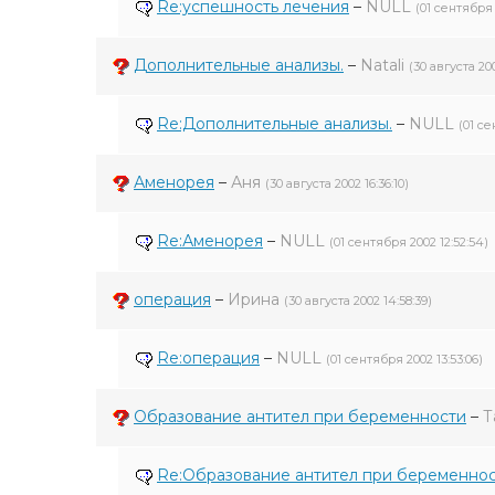
Re:успешность лечения
–
NULL
(01 сентября 2
Дополнительные анализы.
–
Natali
(30 августа 200
Re:Дополнительные анализы.
–
NULL
(01 се
Аменорея
–
Аня
(30 августа 2002 16:36:10)
Re:Аменорея
–
NULL
(01 сентября 2002 12:52:54)
операция
–
Ирина
(30 августа 2002 14:58:39)
Re:операция
–
NULL
(01 сентября 2002 13:53:06)
Образование антител при беременности
–
Т
Re:Образование антител при беременно