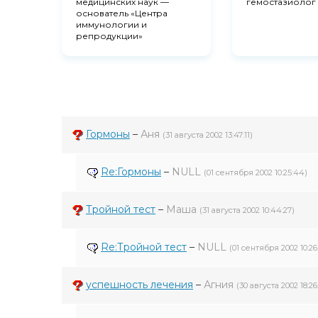
медицинских наук —
гемостазиолог
основатель «Центра
иммунологии и
репродукции»
Гормоны
–
Аня
(31 августа 2002 13:47:11)
Re:Гормоны
–
NULL
(01 сентября 2002 10:25:44)
Тройной тест
–
Маша
(31 августа 2002 10:44:27)
Re:Тройной тест
–
NULL
(01 сентября 2002 10:26
успешность лечения
–
Агния
(30 августа 2002 18:26