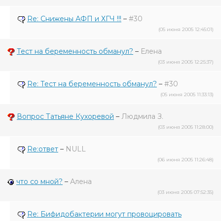
Re: Снижены АФП и ХГЧ !!!
–
#30
(05 июня 2005 12:45:01)
Тест на беременность обманул?
–
Елена
(03 июня 2005 12:25:37)
Re: Тест на беременность обманул?
–
#30
(05 июня 2005 11:33:13)
Вопрос Татьяне Кухоревой
–
Людмила З.
(03 июня 2005 11:28:00)
Re:ответ
–
NULL
(06 июня 2005 11:26:48)
что со мной?
–
Алена
(03 июня 2005 07:52:35)
Re: Бифидобактерии могут провоцировать