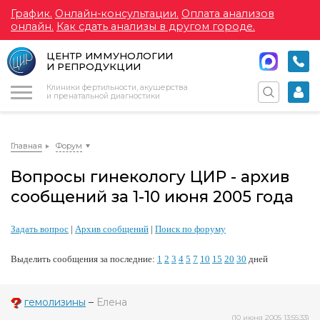
График.
Онлайн-консультации.
Оплата анализов
онлайн.
Как сдать анализы в другом городе.
ЦЕНТР ИММУНОЛОГИИ
И РЕПРОДУКЦИИ
Меню
Клиники фертильности, акушерства
и пренатальной диагностики
Главная
Форум
Вопросы гинекологу ЦИР - архив
сообщений за 1-10 июня 2005 года
Задать вопрос
|
Архив сообщений
|
Поиск по форуму
Выделить сообщения за последние:
1
2
3
4
5
7
10
15
20
30
дней
гемолизины
–
Елена
(10 июня 2005 13:55:33)