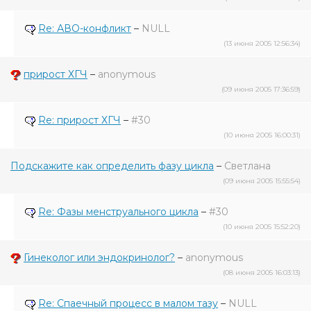
Re: АВО-конфликт
–
NULL
(13 июня 2005 12:56:34)
прирост ХГЧ
–
anonymous
(09 июня 2005 17:36:59)
Re: прирост ХГЧ
–
#30
(10 июня 2005 16:00:31)
Подскажите как определить фазу цикла
–
Светлана
(09 июня 2005 15:55:54)
Re: Фазы менструального цикла
–
#30
(10 июня 2005 15:52:20)
Гинеколог или эндокринолог?
–
anonymous
(08 июня 2005 16:03:13)
Re: Спаечный процесс в малом тазу
–
NULL