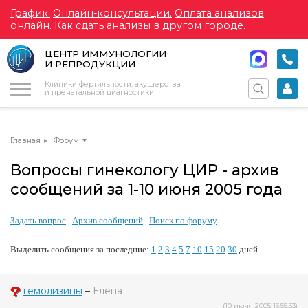
График.
Онлайн-консультации.
Оплата анализов
онлайн.
Как сдать анализы в другом городе.
ЦЕНТР ИММУНОЛОГИИ
И РЕПРОДУКЦИИ
Меню
Клиники фертильности, акушерства
и пренатальной диагностики
Главная
Форум
Вопросы гинекологу ЦИР - архив
сообщений за 1-10 июня 2005 года
Задать вопрос
|
Архив сообщений
|
Поиск по форуму
Выделить сообщения за последние:
1
2
3
4
5
7
10
15
20
30
дней
гемолизины
–
Елена
(10 июня 2005 13:55:33)