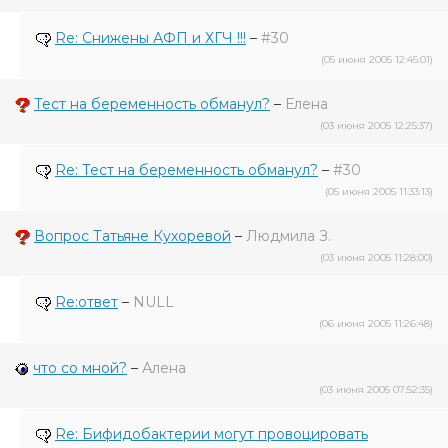
Re: Снижены АФП и ХГЧ !!!
–
#30
(05 июня 2005 12:45:01)
Тест на беременность обманул?
–
Елена
(03 июня 2005 12:25:37)
Re: Тест на беременность обманул?
–
#30
(05 июня 2005 11:33:13)
Вопрос Татьяне Кухоревой
–
Людмила З.
(03 июня 2005 11:28:00)
Re:ответ
–
NULL
(06 июня 2005 11:26:48)
что со мной?
–
Алена
(03 июня 2005 07:52:35)
Re: Бифидобактерии могут провоцировать