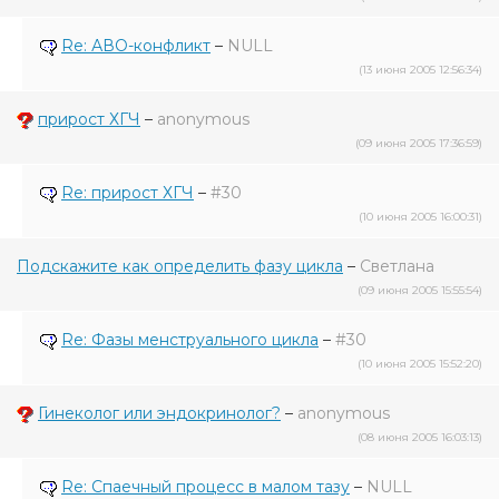
Re: АВО-конфликт
–
NULL
(13 июня 2005 12:56:34)
прирост ХГЧ
–
anonymous
(09 июня 2005 17:36:59)
Re: прирост ХГЧ
–
#30
(10 июня 2005 16:00:31)
Подскажите как определить фазу цикла
–
Светлана
(09 июня 2005 15:55:54)
Re: Фазы менструального цикла
–
#30
(10 июня 2005 15:52:20)
Гинеколог или эндокринолог?
–
anonymous
(08 июня 2005 16:03:13)
Re: Спаечный процесс в малом тазу
–
NULL